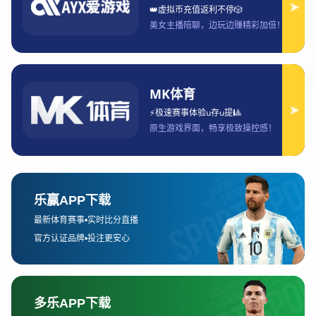
响；最后，我们还会结合球迷关注的趋势与季后赛可能
的对阵形势，预测总冠军花落谁家。通过这四个方面的
系统解读，力求为读者呈现一幅完整的CBA竞争图景。
本文不仅关注冷静的数据分析，也兼顾赛场背后的心理
博弈与球迷的热情期待，最终给出对总冠军归属的理性
判断与前瞻性展望。可以说，这场关于CBA总冠军的讨
论，既是一场数据与战术的较量，也是激情与理智的碰
撞。
1、赛季格局与强队战绩
本赛季CBA联赛开局阶段，各队的表现起伏不定，但随
着比赛深入，强弱对比逐渐清晰。广东队凭借深厚底蕴
与成熟的战术体系，依旧在积分榜上保持强势，展现出
卫冕冠军的姿态。而辽宁队在阵容齐整后，攻防两端展
现出极高的稳定性，成为广东最有力的竞争者。两队的