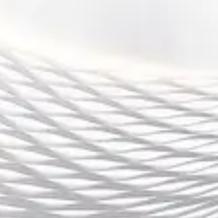
素。因此，总冠军的归属不仅仅是球员实力的比拼，更
是智慧的较量。
4、球迷期待与冠军悬念
随着赛季深入，关于“谁能赢得CBA总冠军”的话题愈加
火热。广东和辽宁的球迷，始终坚信自己的球队将笑到
最后；北京与浙江的球迷，则期待黑马能够上演逆袭，
打破传统强队的垄断。不同阵营的球迷观点交织，形成
了赛场外最热烈的讨论。
值得注意的是，季后赛的对阵形势可能直接决定冠军走
势。如果广东与辽宁在决赛前就提前相遇，浙江或北京
便可能趁机突围；而若传统强队顺利会师决赛，那将是
一场巅峰对决，吸引全国球迷的关注。这样的不确定
性，让CBA赛季充满悬念。