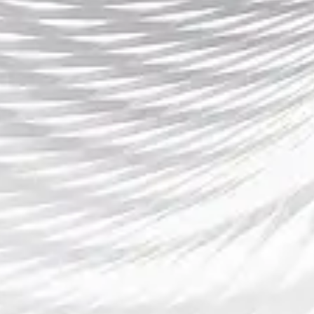
从媒体报道到球迷社交平台的热议，关于冠军归属的预
测愈演愈烈。无论最终结果如何，CBA的精彩赛程已经
为球迷提供了足够的谈资与激情，这也是职业体育最大
的魅力所在。
总结：
综上所述，CBA总冠军的归属依旧悬念重重。从球队战
绩、核心球员、战术风格到教练智慧，各个维度的比拼
共同塑造了本赛季的竞争格局。广东与辽宁依旧是最具
冠军相的队伍，但北京、浙江等球队的崛起，则让冠军
之争充满不确定性。每一场比赛的胜负，都可能改变未
来的走向。