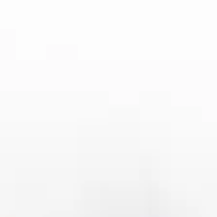
3、战术风格与教练智慧
除了球员实力，战术风格与教练临场指挥，常常是决定
比赛胜负的关键。广东队的快攻与外线投射，依旧保持
着极高效率；而辽宁队则更偏向于半场阵地战，依靠球
星个人能力与团队配合来撕开防线。两队不同的风格，
也为总决赛的可能对决增添了看点。
北京首钢在教练的带领下，依旧延续了“防守至上”的传
统。他们善于限制对手核心球员的发挥，往往通过防守
带动进攻，消耗对手的体能。而浙江稠州则依靠年轻球
员的速度与拼劲，通过快速转换与高强度跑动，制造对
手防线的混乱。
值得一提的是，教练的临场调整与用人策略，往往能改
变比赛走向。例如关键时刻的暂停布置、防守轮换以及
板凳深度的合理调配，都可能成为左右比赛的重要因