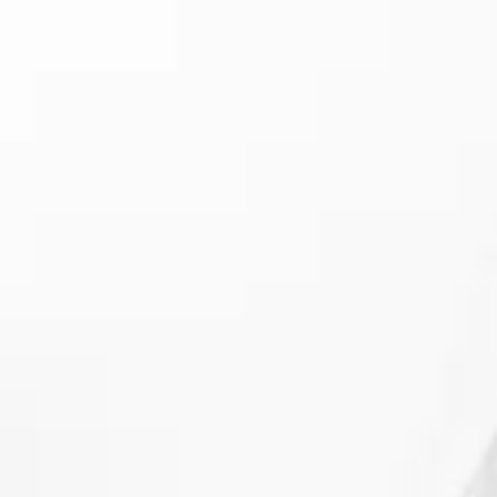
级
引
领
智
能
判
罚
新
时
代
发
展
2026-
07-
16
16:49:19