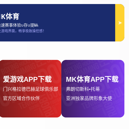
企业文化
公司服务
联系中欧体育官网
热门新闻
足球鞋刺客系列推荐指南精选热
门款式助你找到最佳速度战靴选
择
2026-07-23 18:57:17
足球抽签仪式内幕揭秘背后的规
则操控与不为人知的神秘故事全