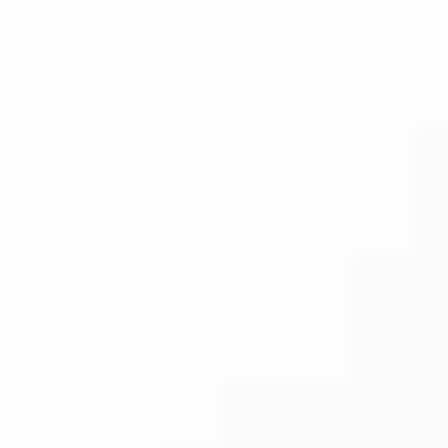
〇
二
六
年
世
界
杯
视
频
助
理
裁
判
技
术
升