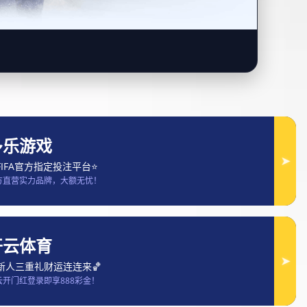
导航
关于中欧体育
五大联赛