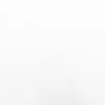
的陪伴。这种虚拟陪伴感极大地提升了赛事的社交价
值，让欧洲国家盃真正成为全民狂欢的节日。
中欧体育平台
3、技术革新推动体验升级
互动弹幕平台的实现，离不开技术的快速发展。高速稳
定的网络传输，使得百万级别的弹幕能够实时出现在屏
幕上而不造成延迟；大数据与人工智能的应用，则让弹
幕内容能够进行智能筛选，避免低质或违规内容影响观
赛体验。这些技术的加持，为球迷带来了更清爽、更智
能的互动环境。
除了基础的实时互动，平台在用户体验上也进行了大量
创新。例如，个性化弹幕过滤功能允许用户根据需求选