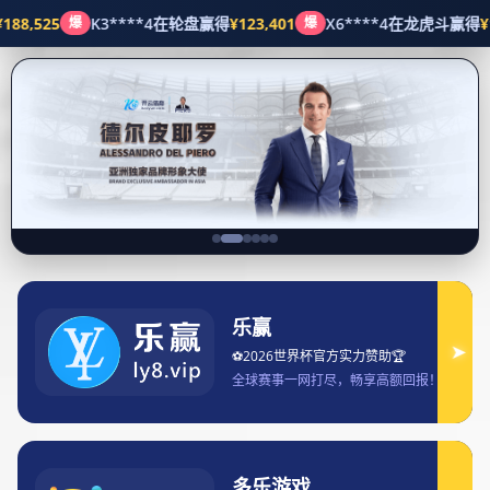
五大联赛
首页
五大联赛