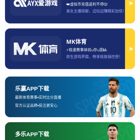
种跨越国界、文化与语言的独特足球社区氛围。与此同
时，文章也将思考其在未来发展中的潜在价值与挑战，
从而帮助人们更加系统地理解这一现象。简言之，本篇
文章旨在全面揭示互动弹幕平台如何赋能欧洲国家盃观
赛体验，从而推动球迷文化进入一个崭新的数字时代。
1、实时互动让观赛更鲜活
在传统的足球观赛中，观众大多以被动接收信息为主，
无论是通过电视转播还是现场观赛，缺乏即时的双向沟
通。而互动弹幕平台的出现，改变了这一模式。球迷们
能够在比赛进行的同时，随时通过弹幕发布自己的观
点、预测、调侃与情绪，打破了“单向观看”的局限。这
样的参与方式让观赛变得更加鲜活，观众不再只是屏幕
前的旁观者，而是真正融入了比赛的氛围之中。