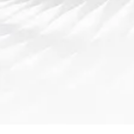
综上所述，欧洲国家盃球迷互动弹幕支持交流平台为传
统观赛方式带来了革命性的变革。从实时互动的鲜活表
达，到社交凝聚的氛围营造，再到技术革新的体验升
级，以及文化传播的全球共鸣，这一平台在多个层面拓
展了足球赛事的边界。它不仅仅是一个技术产品，更是
球迷文化的载体，让足球精神通过数字化渠道得以更广
泛地传播。
未来，随着科技的进步与球迷需求的多元化，互动弹幕
平台仍将不断演进。它有望进一步融合虚拟现实、人工
智能与多语种翻译等功能，为全球球迷创造更加沉浸、
多元与包容的观赛环境。欧洲国家盃作为这一创新实践
的最佳舞台，将继续见证并推动全球球迷文化迈向新的
高度。