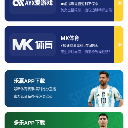
的详细剖析，本文旨在为广大足球迷提供实用的信息，
帮助他们轻松观看心仪的德甲赛事。
1、通过主流体育平台收看德甲中文字幕
直播
主流体育平台是目前国外观众观看德甲最常见的途径之
一。国际上有多个大型体育转播平台，如ESPN、Fox
Sports、NBC Sports等，它们都会进行德甲赛事的转
播。然而，很多平台并没有提供中文字幕，因此，国内
的球迷往往依赖一些第三方的转播平台或中文翻译渠
道。
一些国际体育平台会通过自有的字幕团队提供英文或其
他语言的字幕，但中文字幕的提供相对较少。因此，观
众需要通过寻找特定的流媒体服务，或者依赖第三方平