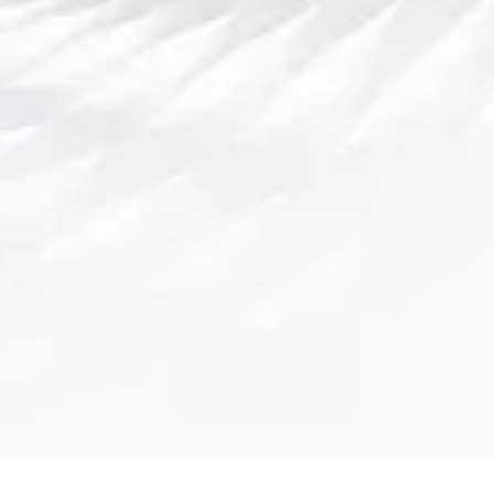
台、社交媒体和第三方平台以及VPN等技术手段突破地
域限制等途径。每种方式都有其独特的优势和适用的观
众群体。对于那些习惯于传统电视观看的观众，主流体
育平台提供的稳定转播无疑是最佳选择；而对于追求便
捷和多样化的年轻观众，OTT平台和社交媒体则更具吸
引力。
总的来说，国外观众希望观看德甲赛事中文直播，不仅
依赖于各大平台的内容提供，还需考虑技术手段和版权
限制。随着技术的发展和平台间合作的加深，未来观众
观看德甲的方式将更加多元化，享受高质量的赛事转播
将变得更加便捷和普及。