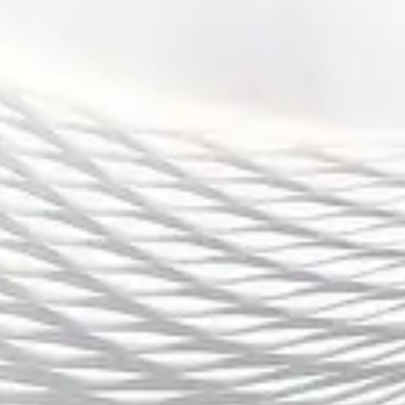
更重要的是，平台还引入了AI智能分析系统，可以根据
比赛的实时情况，自动为观众提供战术分析和趋势预
测。例如，平台会根据比赛中的数据变化，预测哪个战
队有更大的获胜几率，或者哪个选手的表现最为突出。
这种数据与智能分析的结合，不仅丰富了赛事内容，也
让电竞迷能够从全新的角度去观察比赛。
此外，平台还为用户提供了多种回看和复盘功能。观众
不仅可以在赛事结束后观看比赛的精彩回放，还可以通
过数据分析工具对比赛进行复盘，查看每一局的关键时
刻。这种功能的增加，既能帮助玩家提升自己的技术水
平，也能增强观众对赛事的深度理解。
4、电竞生态的全面融合与拓展
随着香港CS:GO赛事直播平台的全面升级，电竞生态的