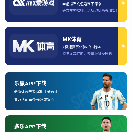
1、高清画质与流畅播放体验
首先，香港CS:GO赛事直播平台的全面升级最为显著的
变化便是画质的提升。在过去，由于带宽和技术的限
制，部分赛事直播画面可能存在卡顿或者画质不清晰的
情况。而现在，随着5G技术的普及和平台服务器的强
化，香港的CS:GO赛事直播平台已经可以提供超高清视
频流，包括4K分辨率和HDR技术，使得每一场比赛的细
节都能够被细致呈现。电竞迷们不仅能够清晰地看到玩
家们在比赛中的每一个动作、每一枪射击的精准程度，
还能更加身临其境地感受到游戏中的爆炸、烟雾和枪声
等特效带来的震撼效果。