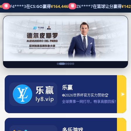
五大联赛
首页
五大联赛