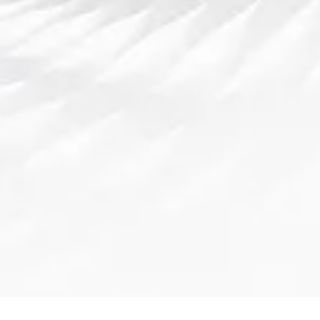
五大联赛
企业文化
公司服务
联系中欧体育官网
热门新闻
足球鞋刺客系列推荐指南精选热门款式助你找到
最佳速度战靴选择
2026-07-23 18:57:17
足球抽签仪式内幕揭秘背后的规则操控与不为人
知的神秘故事全面透析
2026-07-22 20:33:05