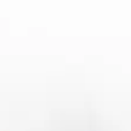
此外，临场战术变化也是关键因素，教练在比分落后或
领先时的调整能力，往往直接影响比赛最终走向。
4、胜负关键因素
影响国王杯胜负的首要因素是进攻效率，在机会有限的
淘汰赛中，把握关键机会的能力往往比控球率更重要。
其次是防守稳定性，尤其是在面对高压进攻时，后防线
的专注度与协同能力决定球队能否避免失误。