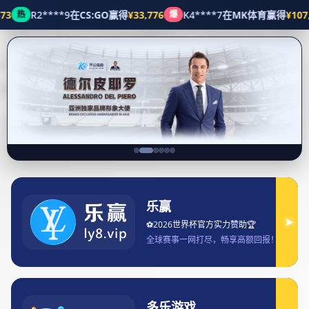
五大联赛
首页
五大联赛