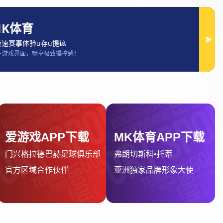
企业文化
公司服务
联系中欧体育官网
热门新闻
足球鞋刺客系列推荐指南精选热
门款式助你找到最佳速度战靴选
择
2026-07-23 18:57:17
足球抽签仪式内幕揭秘背后的规
则操控与不为人知的神秘故事全