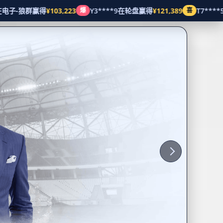
服务
联系中欧体育官网
立即联系