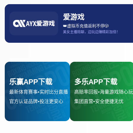
1、法甲赛事观看平台选择
选择一个合适的观看平台，是享受法甲比赛的首
的赛事直播质量、流畅度和覆盖范围各不相同。首先，
常会通过其官网或应用提供法甲赛事的直播或点
号。
其次，国内的几大视频平台也提供法甲赛事的直
都能确保较为稳定的观看体验，并且往往拥有中
多的国内视频平台开始与法甲合作，购买了赛事
质量的比赛。
除了这些主流平台，一些专门的流媒体平台如DAZ
优点在于支持高清流畅的直播画质，并且大多数
自己的观看习惯和对平台的需求，选择最适合的
2、优化观看体验的策略