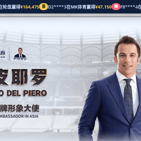
关于中欧体育
五大联赛
企业文化
公司
五大联赛
首页
五大联赛