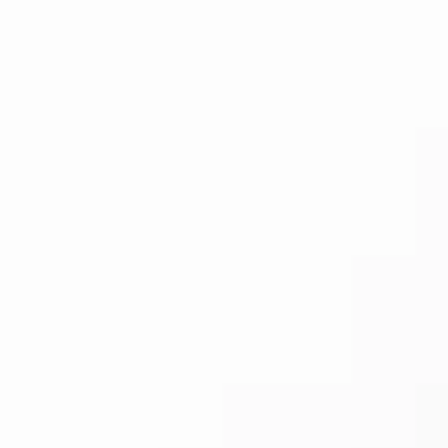
〇
二
六
年
世
界
杯
视
频
助
理
裁
判
技
术
升