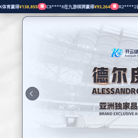
+13594780166
unwritten@sina.com