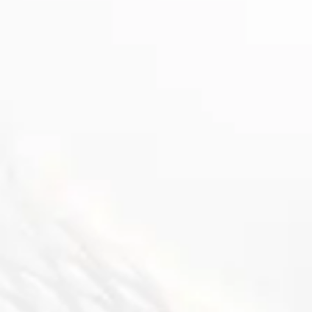
其次，提前设置好比赛的提醒功能是提升观看体
能，用户可以根据自己的需求选择设置提醒时间
最后，利用平台提供的互动功能也是增加观赛乐
区以及在线互动功能，球迷可以与其他用户一起
些平台还会提供实时的战况更新和数据统计，帮
总结：
选择一个合适的法甲赛事观看平台，能够帮助球
效果，再到收费模式和使用技巧，所有的因素都
在全球范围内影响力的提升，各大平台也不断改
总的来说，尽管法甲赛事观看平台种类繁多，但
们将能够不受干扰地享受每一场精彩的比赛。不
一刻都能带来与众不同的足球魅力。