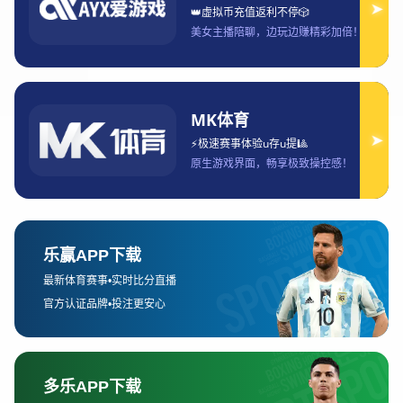
开，构建一套较为完整的分析与预测指南。
1、海外赛场环境
欧联杯海外赛场的最大特点在于“非熟悉性环境”带来的
综合影响，包括时差、气候、场地条件以及球迷氛围等
多个因素。客队在长途旅行后往往面临体能恢复不足的
问题，这种隐性消耗会直接影响比赛节奏与攻防转换效
率，从而对比分走势产生深远影响。
此外，不同国家联赛风格差异也会在海外赛场中被放
大，例如北欧球队偏重身体对抗，而南欧球队强调技术
与控球，在跨区域比赛中往往需要时间适应对手节奏。
这种适应期的长短，往往决定了上半场甚至全场比赛的
走势结构。
场地与气候因素同样不可忽视，例如湿滑草皮会降低传