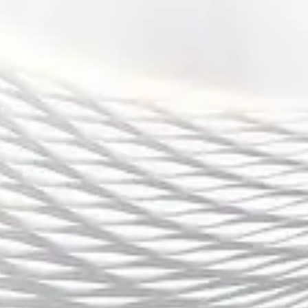
在实际比分预测应用中，数据整合能力决定分析质量。
通常需要将进攻数据、防守数据、赛程密度以及客场表
现进行统一建模，从而形成多维度评分体系，用于判断
比赛倾向性。
同时，实时数据更新对于预测准确性至关重要。例如临
场首发阵容变化、核心球员缺阵或天气突变，都可能导
致原有模型失效，因此动态修正机制是数据分析体系的
重要组成部分。
在实战投注或策略分析中，合理利用概率区间而非单一
比分结论，是提升预测稳定性的关键。通过设定比分区
间（如1-0、2-1、1-1概率分布），可以更科学地应对欧
联杯比赛的不确定性，提高整体判断质量。
中欧体育官方网站