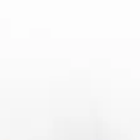
3、胜负走势因素
胜负走势分析的核心在于球队状态的连续性，包括近期
战绩、伤病情况以及阵容轮换策略。在欧联杯赛程密集
的背景下，球队往往需要在联赛与欧战之间做出取舍，
这种战略调整会直接影响比赛结果稳定性。
心理层面的影响同样关键，尤其是在客场比赛中，强队
并不总能保持压制力，一旦主队率先进球，比赛节奏可
能迅速倾斜，从而打破原有胜负预测模型。这种“情境触
发型波动”在欧联杯中尤为常见。
此外，教练战术应变能力也是胜负走势的重要变量。一
些球队擅长中场调整，通过换人或阵型变化逆转局势，
而另一些球队则依赖固定体系，一旦落后便难以扭转局
面，这种差异在海外赛场被进一步放大。
4、数据实战应用