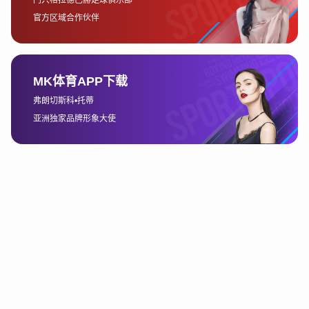
2、比分预测模型
现代足球比分预测已逐渐从经验判断转向数据模型驱
动，其中最常见的是基于进攻效率与防守强度的泊松分
布模型。通过计算球队场均进球与失球数据，可以初步
推算比赛可能的比分区间，为预测提供基础概率框架。
然而单一模型存在局限性，因此实际应用中往往会引入
xG（预期进球）数据，对射门质量进行加权处理，从而
更真实反映比赛内容。尤其在欧联杯这种跨联赛赛事
中，xG模型能够有效减少联赛强度差异带来的误判。
进一步的高级预测还会结合动态ELO评分体系，通过实
时更新球队实力变化来修正历史数据偏差。这种模型在
判断冷门比赛或客场爆发时具有较高参考价值，使得比
分预测更加接近实际赛果分布。