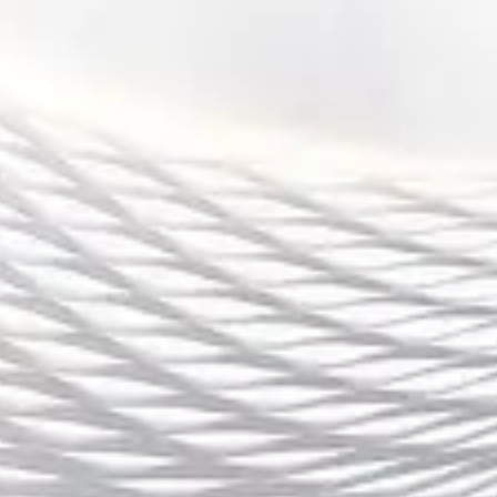
4、安全合规与策略
在进行提款操作时，合规性是保障资金安全的重要前
提。用户应严格遵守平台规则，包括最低投注要求、提
款限额以及实名制认证要求，避免因违规操作导致资金
冻结。
同时，建立良好的操作习惯也非常关键，例如避免频繁
更换账户信息或设备登录，这些行为容易触发风控机
制，从而影响正常提款流程。稳定的操作环境有助于减
少不必要的审核延迟。
从长期策略来看，理性使用与风险控制意识同样重要。
用户应合理规划资金使用比例，避免过度集中投入，并
定期检查账户安全状态，从源头降低潜在风险。
总结：