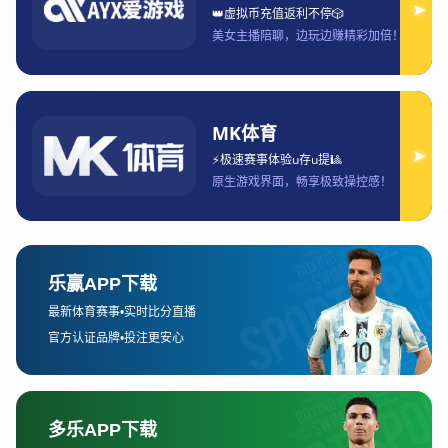
作的重要性，帮助读者建立完整的风险防范体系。全文
以结构化方式呈现，旨在提升对相关流程的认知清晰度
与操作安全性。