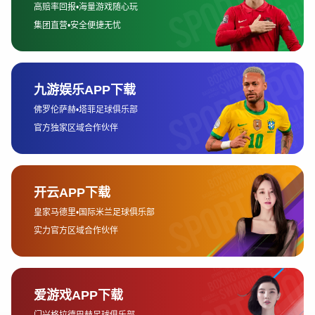
扩展至亚洲、欧洲及新兴市场，通过新能源车型与智能
化产品的推出，进一步巩固其国际化品牌形象，完成从
传统运动品牌向综合性汽车品牌的转型。
设计理念演进
entity["brand","名爵","MG汽车品牌"]在设计理念上始
终延续“运动与年轻化”的核心基因，同时不断融入现代
工业设计语言，使其产品在视觉与功能层面实现统一。
早期设计强调低趴车身与动感线条，突出速度感与操控
感。
中欧体育官网
进入新一代设计周期后，品牌开始引入数字化设计工具
与空气动力学优化理念，使整车造型更加流畅，同时兼
顾能耗效率与视觉冲击力。前脸结构与灯组设计逐渐趋