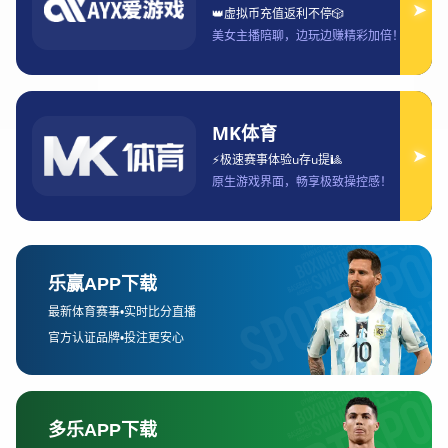
心逻辑，为理解未来出行方式提供参考与启示。
名爵发展脉络
entity["brand","名爵","MG汽车品牌"]起源于英国汽车
工业体系，早期以运动型轿跑与开放式跑车闻名，强调
驾驶乐趣与机械性能的结合。在品牌发展初期，其凭借
鲜明的运动基因与亲民定位，在欧洲市场积累了较高的
品牌认知度，形成了“平民跑车”的独特形象。
随着全球汽车产业格局变化，名爵逐步融入中国汽车工
业体系，在资源整合与技术升级的推动下实现品牌重
塑。这一阶段不仅强化了产品的市场适应能力，也让品
牌在设计与研发层面获得更强的体系支撑，从而进入全
球化发展新阶段。
在全球化战略持续推进的过程中，名爵逐渐将目标市场