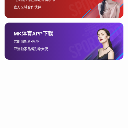
向科技化表达。
在内饰设计方面，名爵逐渐从传统驾驶舱向智能座舱转
变，强调人机交互体验与空间舒适性，通过大屏化、模
块化布局提升整体科技感，使驾驶体验更具未来感与沉
浸感。
智能技术与电动化
在智能化浪潮推动下，entity["brand","名爵","MG汽车
品牌"]积极布局新能源与智能驾驶技术，通过电动化平
台实现产品结构升级，使车辆在动力输出与能效管理方
面更具竞争力。
其在智能驾驶辅助系统方面不断迭代，包括自适应巡
航、车道保持与智能泊车等功能，逐步向L2+乃至更高
等级辅助驾驶能力迈进，提升整体出行安全性与便利