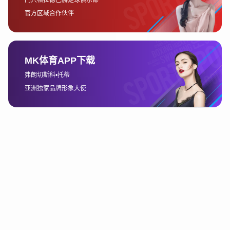
同时，平台积极引入虚拟现实与增强现实技术，构建沉
浸式观赛场景，让用户能够以第一视角参与体育赛事互
动。这种技术创新不仅增强了观赛体验，也拓展了体育
内容的表现形式，使其更具吸引力与传播力。
此外，体育娱乐融合还体现在社交属性的强化上。用户
不仅是内容的观看者，更是参与者与传播者，通过弹幕
互动、虚拟社区和赛事竞猜等方式，实现多维度的参与
体验，进一步增强平台的活跃度与社群凝聚力。
三、用户生态运营体系
在用户生态构建方面，U9国际注重打造以用户为中心的
运营体系，通过精细化用户分层管理，实现不同用户群
体的差异化运营策略。针对核心用户、活跃用户及潜在
用户，平台分别制定不同的内容推送与激励机制。