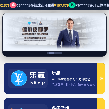
五大联赛
首页
五大联赛