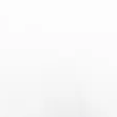
同时，平台通过积分体系、会员体系以及虚拟资产体系
的构建，增强用户参与感与归属感。用户在参与体育娱
乐活动的过程中，可以不断积累价值反馈，从而形成持
续使用平台的动力。
中欧体育
此外，用户生态运营还强调社区化发展，通过构建兴趣
社群与互动空间，使用户之间形成稳定的社交关系网
络。这种以内容为纽带的社交结构，不仅提升了用户粘
性，也为平台带来了更强的传播效应。
四、产业协同与未来拓展
在产业协同层面，U9国际积极推动与体育机构、内容制
作方以及技术服务商的深度合作，共同构建开放型产业
生态。通过资源共享与能力互补，实现体育娱乐产业链
的整体升级。