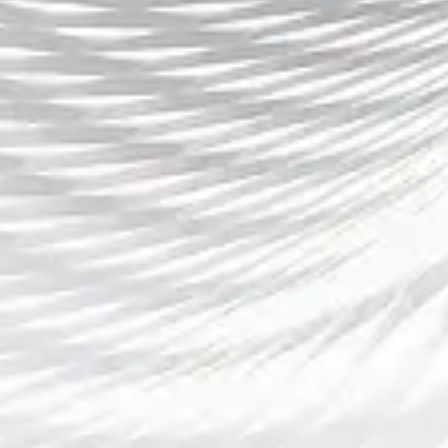
总结：
综上所述，以U9国际为核心打造的数字化体育娱乐融合
新生态，是技术创新与产业升级深度结合的产物。通过
数字化平台建设、体育娱乐内容融合以及用户生态体系
的协同发展，整体生态展现出强大的生命力与扩展潜
力。这一模式不仅提升了体育娱乐产业的整体效率，也
重塑了用户参与方式与内容消费结构。
未来，在持续技术迭代与产业协同深化的推动下，该生
态体系有望进一步拓展边界，实现从单一平台向综合性