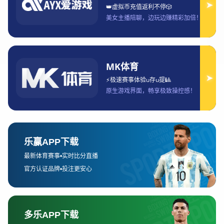
式以及商业变现路径上形成全新范式，为行业发展提供
了可复制、可延展的创新样本。同时，该模式通过技术
赋能与生态协同，逐步构建起一个以用户为中心、以数
据为驱动、以内容为核心的综合性数字体育娱乐生态体
系。
一、数字化平台建设
在以U9国际为核心的发展体系中，数字化平台建设是整
个生态的基础支撑。通过构建统一的数据中台与业务中
台，实现体育赛事、娱乐内容与用户行为数据的高效整
合，使平台具备强大的数据处理与分析能力，为后续精
准运营提供坚实基础。
与此同时，平台在技术架构上采用云计算与边缘计算相
结合的模式，不仅提升了系统的响应速度，也增强了在