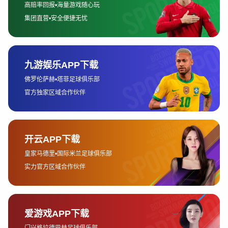
高并发场景下的稳定性。这种技术布局，使得用户在观
看赛事、参与互动或进行娱乐消费时，都能获得流畅稳
定的体验。
此外，数字化平台还通过AI算法对用户行为进行深度学
习分析，从而实现内容推荐的个性化与智能化。这种以
数据驱动内容分发的模式，使平台能够持续优化用户体
验，并不断提升用户粘性与活跃度。
二、体育娱乐融合创新
在体育与娱乐深度融合的趋势下，U9国际不断探索内容
创新路径，通过赛事IP与娱乐内容的跨界融合，打造多
元化的内容生态体系。例如，将体育赛事直播与互动娱
乐游戏相结合，使用户在观赛过程中同时获得娱乐体
验。