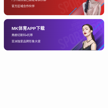
除了界面设计，APP的反应速度也是影响用户体验的关
键因素之一。尤其是当比赛开始时，用户通常希望尽快
进入直播界面，若加载速度过慢或出现延迟，将影响观
看体验。此外，APP的稳定性也直接关系到观看过程中
的流畅程度。一个不稳定的APP可能在观看过程中频繁
出现卡顿或崩溃，极大降低用户的使用满意度。
对于一些需要登录的APP，用户注册与登录的便捷性也
是衡量用户体验的重要标准。优质的APP通常会提供社
交媒体账号一键登录功能，减少繁琐的账号注册流程。
而且，个性化的推荐功能也能帮助用户更轻松地发现自
己喜欢的内容，提升使用时的舒适感。
3、流媒体质量的保障
观看意甲比赛时，画质的清晰度和流畅度至关重要。因