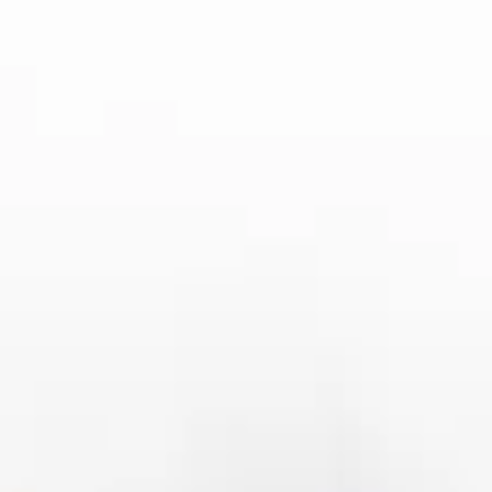
此，流媒体的质量是选择观看平台时最为重要的考量因
素之一。一般来说，高清视频质量（如1080p及以上）
是球迷观看比赛的基本需求。如果APP提供的画面模糊
或卡顿，那么即使其他功能再好，用户的观看体验也会
大打折扣。
此外，稳定的流媒体服务非常关键。直播平台的流媒体
传输需要依赖强大的网络支持，这意味着APP必须具备
稳定的服务器和优质的带宽管理，确保大流量情况下也
能流畅播放。对于观众来说，画质流畅与画面卡顿的区
别，不仅仅是视觉上的差异，更关系到比赛中的紧张刺
激感。如果频繁出现卡顿现象，观赛乐趣也会大大减
弱。