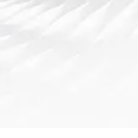
面可能有所侧重，因此，球迷应根据自己的需求做出选
择。
最终，选择哪个APP最适合观看意甲直播，取决于个人
的观看偏好、设备条件以及所在地区的网络环境。只有
在确保直播质量、操作流畅和稳定性的前提下，才能获
得最佳的观赛体验。希望本文能够帮助各位球迷找到最
理想的APP，享受每一场精彩的意甲比赛。
导航
关于中欧体育