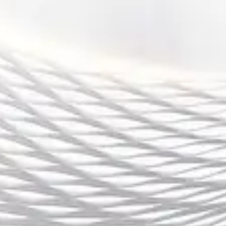
目前，一些高端APP还提供了自适应分辨率功能，即根
据用户的网络状况自动调整画质。这意味着，无论是处
于高速网络环境，还是在信号不稳定的地方，用户都可
以获得尽可能清晰的直播体验。因此，选择一个能够保
证稳定流媒体播放的APP，能够极大提高观赛的质量。
4、下载途径与平台兼容性
选择观看意甲直播的APP时，下载途径的便捷性同样不
容忽视。大多数APP都可以通过应用商店（如App
Store、Google Play）进行下载，但也有一些平台可能
只支持特定的操作系统或设备类型。因此，用户需要确
保所选APP能够在自己使用的设备上顺利运行。
此外，部分APP提供网页版或智能电视端的支持，这为
用户提供了更多选择。如果用户偏好在大屏幕上观看比