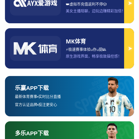
1、APP的功能特点
首先，选择一个合适的APP最重要的就是其功能特点。
对于球迷来说，直播平台的功能是否全面，直接关系到
观看体验的好坏。最基本的要求是直播功能的稳定性，
尤其是在比赛激烈的时刻，掉线或卡顿会极大影响观看
体验。因此，用户在选择APP时，首先要确保其具备稳
定的直播技术，能够在高流量的情况下保障清晰流畅的
画面。
其次，用户需要关注APP是否具备多视角观看功能。随
着直播技术的不断发展，越来越多的APP开始提供多角
度直播，用户可以根据自己的需求选择不同的镜头视
角，甚至在比赛中实时切换。这种功能可以带来更丰富
的观赛体验，尤其是在比赛节奏较快的情况下，帮助球