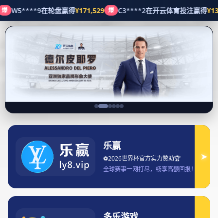
五大联赛
首页
五大联赛