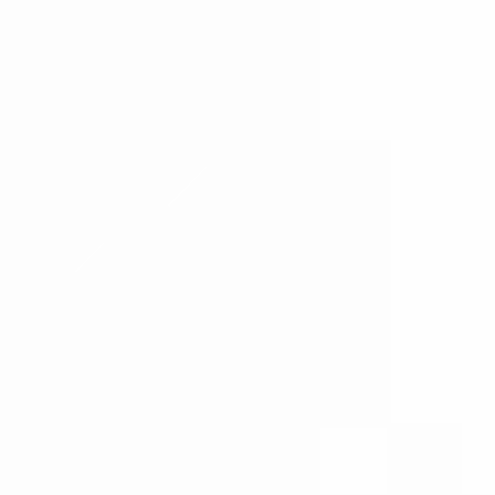
同时，政策引领也注重社会力量参与。通过鼓励
导、社会协作、群众主体的多元化发展格局，有
2、多元赛事推动发展
多元化体育赛事是中央体育推动全民健身的重要
事类型丰富多样，涵盖足球、篮球、田径、马拉
多元赛事不仅注重竞技水平，更强调趣味性和参
等活动，降低了参与门槛，让更多普通市民能够
赛事的组织和推广也不断创新。中央体育利用新
明化、参与便捷化，使群众能够轻松了解赛事安
氛围。
3、科技赋能健身新时代
科技在推动全民健身中发挥了日益重要的作用。
了精准健康数据监测和科学健身指导，让运动不