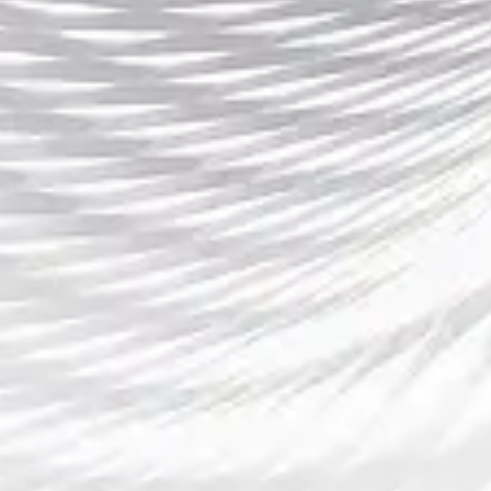
视频内容是KK体育的一大亮点。平台提供比赛直播、精
彩集锦、战术解说和球员专访等多样化视频内容，让用
户不仅看到比赛结果，更能深入了解比赛过程和球员表
现。这种多维度内容呈现，使用户获得更为沉浸的观看
体验。
与此同时，KK体育还通过专题报道、赛事预测文章和专
家评论等形式，提供更深层次的资讯服务。无论是赛季
总结、战术分析还是球员故事，平台都力求内容专业且
生动，满足不同层次用户的阅读需求，从而实现资讯价
值和娱乐价值的双重提升。
总结：
综上所述，KK体育通过全面覆盖热门联赛、优化实时互
动体验、提供专业精准的数据分析以及呈现多元化内