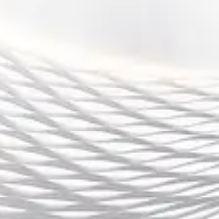
分析球员跑动轨迹、传球成功率及战术配合效率，用户
能够更全面地理解比赛走势和战术布局，这在传统体育
资讯中是难以实现的。
此外，KK体育的数据分析也注重可视化呈现。通过图
表、动态图像和交互式报告，用户可以直观理解复杂数
据，并结合自己的判断进行赛事讨论或竞猜。这种可视
化和互动结合的分析方式，使得体育数据不仅专业可
信，也更易于普通用户理解和应用。
4、内容多元化呈现方式
内容多元化是KK体育区别于其他体育平台的重要特征。
平台不仅提供文字新闻，还涵盖视频、图像、直播、短
视频等多种形式，使用户能够根据自己的偏好选择信息
获取方式，提升观赛体验的灵活性和丰富度。