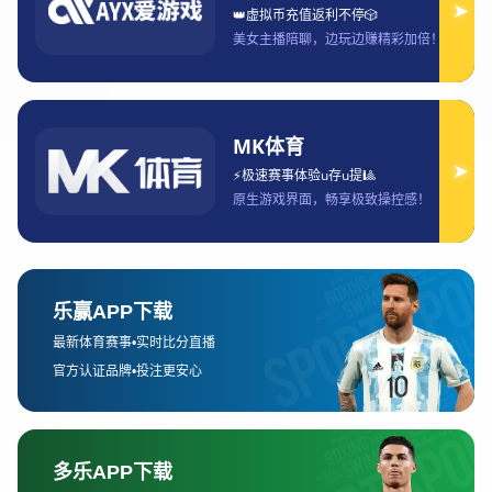
文章摘要：吉祥坊体育近年来在全球体育娱乐行业的布
局愈发显著，其最新动态不仅体现了技术创新、市场拓
展与用户体验优化的多维策略，也反映出品牌在行业竞
争中持续求变的韧性。本篇文章将从四个主要维度全面
解析吉祥坊体育的最新发展动向与未来趋势：首先，分
析其业务创新和技术升级，探讨平台如何通过科技手段
提升用户互动和游戏体验；其次，聚焦市场拓展策略，