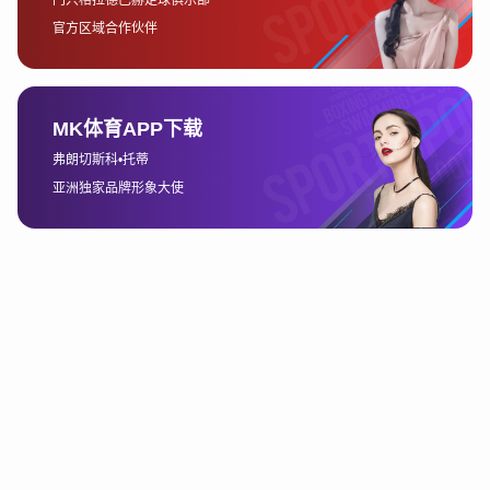
此外，吉祥坊体育在赛事直播和互动玩法上进行了显著
改进。借助高质量的视频流和实时数据分析，平台能够
让用户在观看赛事的同时参与即时竞猜，进一步拉近用
户与赛事的距离。这种模式不仅增加了娱乐性，也显著
提高了用户活跃度。
技术升级同样体现在安全和支付体系的优化上。平台引
入了多层次的加密技术和多渠道支付方式，不仅保障了
用户资金安全，还提升了交易便捷性。综合来看，业务
创新和技术升级已成为吉祥坊体育稳固竞争优势的核心
手段。
2、市场拓展策略
吉祥坊体育的市场拓展策略呈现出全球化与本地化兼具
的特点。在全球市场方面，平台通过赞助国际体育赛
事、与知名品牌合作，逐步提升品牌的国际影响力。这