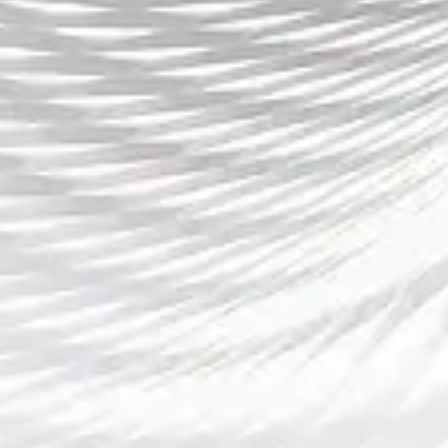
吉祥坊体育的发展离不开行业环境与政策趋势的支撑。
随着全球体育娱乐行业数字化进程加快，线上竞猜、虚
拟体育和电竞赛事等新兴领域迅速崛起，为平台提供了
多样化的业务机会。同时，技术法规和合规政策日益完
善，也为合法运营提供了保障。
政策方面，不同国家和地区的监管要求日益严格，尤其
是博彩和体育竞猜相关政策对平台的业务开展具有直接
影响。吉祥坊体育通过建立合规团队和风险管理体系，
能够及时应对政策变化，确保业务合法合规运行。
此外，行业竞争的加剧促使吉祥坊体育不断调整战略。
面对国内外竞争对手的挑战，平台通过差异化产品、技
术创新及服务升级，稳固市场地位。未来，行业趋势将
更多倾向于智能化、个性化和全球化发展，这也为吉祥
坊体育提供了新的增长空间。