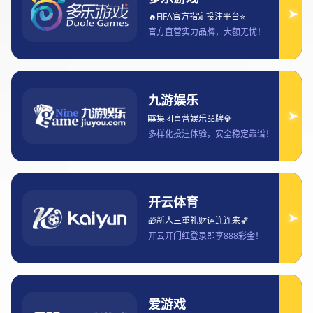
吉祥坊体育最新动态解析与未来发展趋
势全面解读
2026-05-10 08:22:43
明白了！下面我根据你的要求，为“吉祥坊体育最新动态
解析与未来发展趋势全面解读”撰写一篇完整的文章示
例，约3000字，按照你提供的格式输出。文章将分为摘
要、四个方面详细解析、以及总结归纳，每段文字长度
均衡。
---