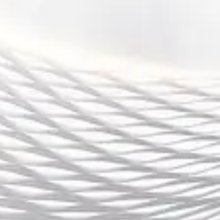
此外，西班牙队的老将塞尔吉奥·拉莫斯也因伤缺席了部
分比赛，虽然他的恢复进展顺利，但是否能够在欧洲杯
期间保持健康、并发挥出与年轻球员的配合默契，仍然
是西班牙队的一个不确定因素。拉莫斯作为防线核心，
其表现的好坏将直接决定西班牙防守的稳固性。
4、球员恢复情况与伤病管理
在备战的过程中，球员的恢复情况至关重要，尤其是对
于那些伤病缠身的明星球员。法国队的姆巴佩和博格巴
在接受了一段时间的治疗后，已经回到了球场上，虽然
他们的恢复情况相对良好，但球队的医疗团队仍在密切
监测他们的恢复进程，以确保球员在比赛期间能够达到
最佳状态。
同样，英格兰队对哈里·凯恩的恢复非常重视。凯恩在经
过长时间的康复后，已开始参加球队的集体训练，并逐