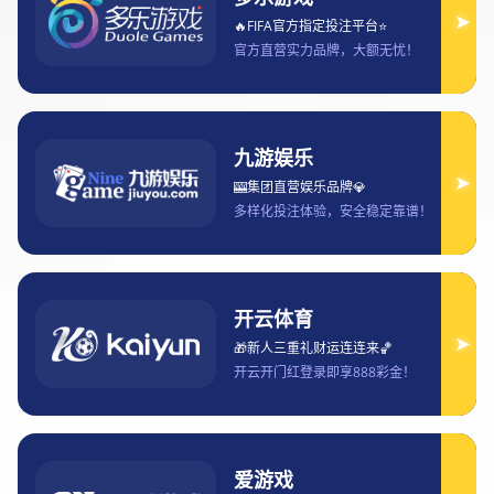
欧洲杯最新动态：各队备战状态及热门
球员伤情分析
2025-08-15 08:23:47
随着欧洲杯的临近，各参赛球队的备战情况以及球员的
伤情成为了广大球迷和媒体关注的焦点。每支队伍都在
为比赛做着最后的冲刺，而热门球员的伤病状况对球队
的表现有着重要影响。本文将从四个方面详细分析欧洲
杯各队的备战状态及热门球员的伤情，探讨各大热门队
伍的准备情况以及他们的挑战。首先，我们将介绍各队
的整体备战进程；接着，分析球队阵容深度和战略调
整；然后，我们聚焦于几位明星球员的伤病影响；最
后，探讨球员的恢复情况和伤病管理。通过这些分析，
我们能够更全面地理解本届欧洲杯的激烈竞争和球队的