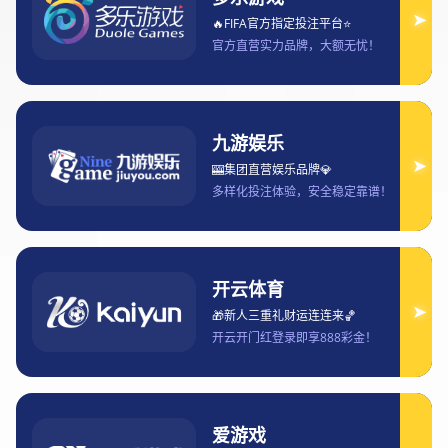
TB体育全新赛事解析与最新动态深度报
道
2026-03-31 19:26:03
在全球体育行业日益多元化和竞争激烈的环境下，TB体
育凭借其全新赛事平台逐渐崭露头角，并成为广大体育
爱好者关注的焦点。本文将深入分析TB体育的全新赛事
特色与其最新动态，探讨该平台如何利用创新技术、丰
富赛事资源、提升用户体验以及在全球体育行业中的发
展趋势。首先，文章将概括TB体育的整体布局与目标，
接着从赛事类型、赛事技术创新、用户体验与平台未来
发展四个方面展开详细阐述。最终，文章会对这些内容
进行总结，展望TB体育在未来的持续增长与前景。