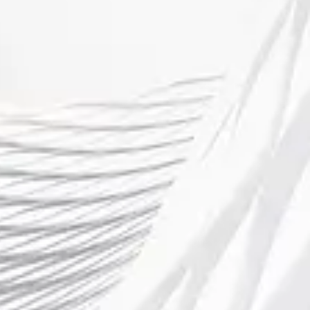
风云体育引领数字体育新生态开
启赛事资讯与互动体验新篇章未
来发展
2026-07-14 09:42:43
金沙官网全新服务指南探索平台
优势与精彩内容体验开启便捷互
动新篇
2026-07-14 07:38:12
足球直播全景呈现精彩赛事即时
观看畅享绿茵激情时刻高清画面
体验
2026-07-14 05:33:13
蓝盾引领智慧安全新征程打造数
字防护体系迈向未来发展新篇章
再起