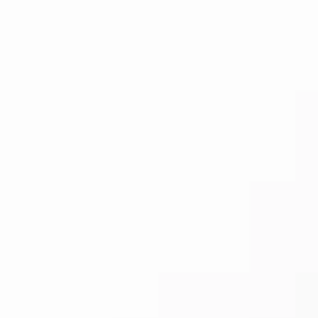
〇
二
六
年
世
界
杯
视
频
助
理
裁
判
技
术
升