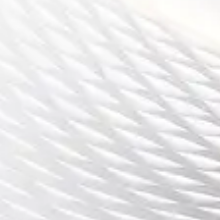
在全球市场的影响力，为更多用户提供优质的体
具体来说，环亚体育通过与世界顶级体育赛事的
内容。例如，平台在引入NBA、世界杯等国际
时，环亚体育还通过跨国合作，开设了多个海外
在国内市场方面，环亚体育不仅深入发掘二三线
推动当地体育事业的发展。通过举办各种形式的
在国内市场的份额，提升了品牌的知名度与美誉
总结：
总体而言，环亚体育通过科技赋能、优化用户体
产业的升级。其所打造的全新体育生态平台，不
整个行业的可持续发展提供了宝贵的经验与启示
竞争力，也为体育产业的整体转型与升级提供了