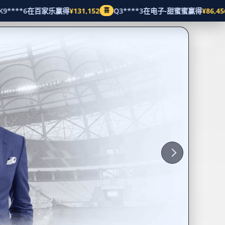
服务
联系中欧体育官网
立即联系