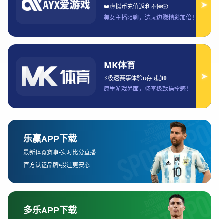
两场比赛的深入解读，可以更清晰地理解当前德甲竞争
态势、强队走势以及未来赛程可能带来的变化。
中欧体育官方网站
一、拜仁强势碾压对手
拜仁慕尼黑本场对阵莱比锡红牛，从比赛一开始便牢牢
掌控节奏。中前场的高位逼抢让莱比锡难以从后场组织
有效进攻，拜仁通过快速传导和边中结合不断制造威
胁，展现出顶级强队应有的统治力。
在进攻端，拜仁多点开花，既有中锋在禁区内的强力终
结，也有边路球员通过突破和传中撕裂防线。莱比锡防
线在持续高压下频频出现失位，最终导致比分迅速被拉
开，比赛悬念提前终结。
从整体表现来看，拜仁不仅赢在个人能力，更赢在体系