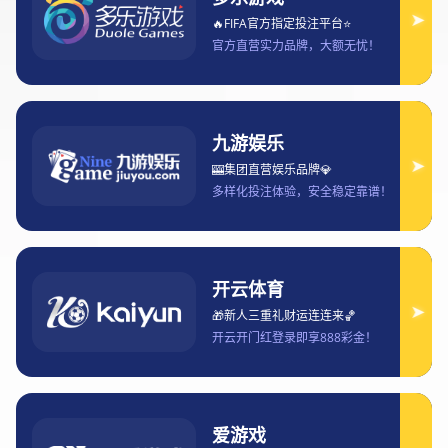
拜仁大胜莱比锡延续领先优势多特险胜
圣保利德甲最新比分战报
2026-01-23 17:10:42
文章摘要的内容：本轮德甲联赛焦点战役中，拜仁慕尼
黑坐镇主场迎战劲敌莱比锡红牛，以一场酣畅淋漓的大
胜继续巩固积分榜领先优势；而另一边，多特蒙德在客
场面对升班马圣保利的比赛中则赢得并不轻松，凭借关
键时刻的把握能力艰难取胜。这一轮比赛不仅在比分层
面上体现了德甲争冠集团的稳定性与差异化，也在比赛
过程、战术选择、球员发挥以及联赛格局等多个层面释
放出重要信号。拜仁展现出强大的整体压制力和冠军底
蕴，莱比锡虽败犹荣但仍显经验不足；多特则再次暴露
出稳定性问题，却依靠个人能力延续追赶步伐。通过对