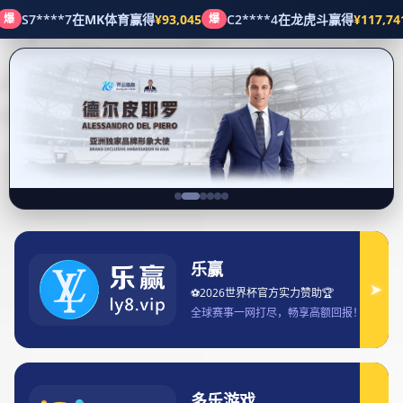
五大联赛
首页
五大联赛