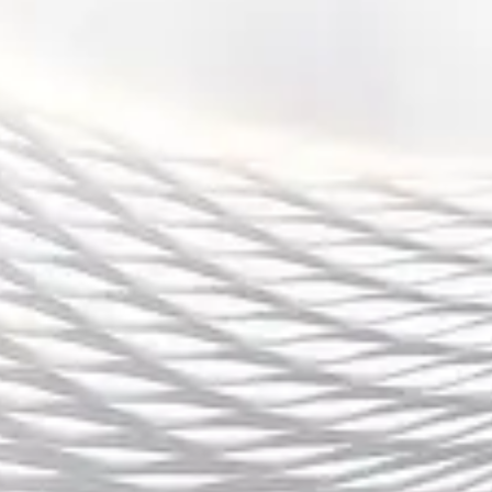
首回合与次回合的战略差异，往往会导致比赛走势与小
组赛阶段截然不同。
实战策略上，应注重风险控制与趋势判断。与其追求单
场的极端结果，不如从阶段性走势与整体概率入手，构
建更稳健的分析框架。
最终，成功的预测往往来自多维信息的交叉验证，将数
据、战术、心理与环境因素融为一体，形成系统化判
断。
总结：
综上所述，欧冠形势前瞻与胜负走势分析是一项高度综