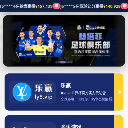
企业文化
首页
企业文化