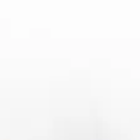
布。例如高位逼抢与稳守反击的对抗，往往决定了比赛
是大开大合还是谨慎消耗。
关键球员的个人能力同样是不可忽视的变量。欧冠舞台
上，顶级球星往往能够在僵局中通过个人突破或定位球
改变比赛走势。
此外，主客场因素、裁判尺度以及天气条件，也会在细
节层面左右比赛进程，这些都需要在赛前分析中充分考
虑。
四、胜负预测与实战策略
在胜负预测层面，数据分析是重要工具之一。通过进球
期望值、控球效率、射门转化率等指标，可以更理性地
评估双方真实实力。
然而，数据并非万能，必须与比赛背景相结合。淘汰赛