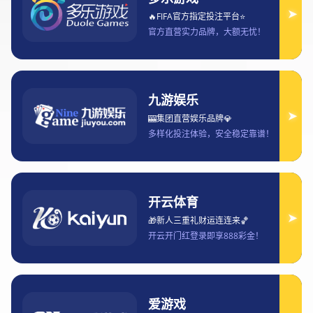
英超VAR判罚频繁引争议对比赛公平性
与走势的深远影响分析
2026-01-19 16:06:04
文章摘要的内容：英超联赛作为全球关注度最高、商业
价值最大的足球联赛之一，自VAR（视频助理裁判）技
术全面引入以来，其初衷在于减少误判、提升判罚准确
性，从而保障比赛的公平性。然而，随着VAR介入频率
不断提高，争议判罚却屡屡成为舆论焦点，不仅未完全
平息质疑，反而在一定程度上重塑了比赛节奏、球队策
略以及球迷情绪。本文将围绕“英超VAR判罚频繁引争议
对比赛公平性与走势的深远影响”这一核心主题展开系统
分析，从比赛公平性的再定义、比赛走势与节奏的改
变、球员与教练行为模式的转变，以及联赛形象与球迷