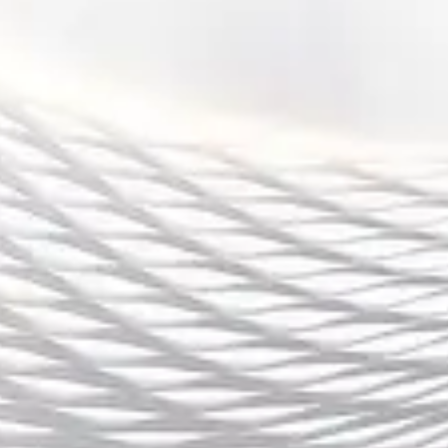
但与此同时，教练和球员对VAR判罚的不满情绪也在累
积。多次争议后，公开质疑裁判和VAR系统的声音增
多，反映出技术并未完全赢得场内参与者的信任。
四、联赛形象与球迷信任
英超作为商业化程度极高的联赛，其形象高度依赖比赛
的公信力。VAR本应成为提升联赛权威性的工具，但频
繁争议却在一定程度上削弱了这种效果，使外界对英超
裁判体系产生疑问。
球迷层面，VAR争议往往引发强烈情绪反应。支持与反
对并存的舆论环境，使球迷对比赛结果的接受度下降，