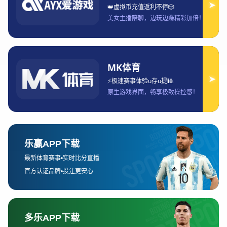
信任度的影响四个方面进行深入探讨。通过多维度剖析
VAR技术在英超赛场上的现实运行效果，揭示其带来的
积极意义与潜在隐患，力求为理解现代足球技术治理与
竞技公平之间的复杂关系提供较为全面的思考视角。
一、比赛公平性的再审视
VAR技术引入英超的初衷，是通过技术手段弥补主裁判
肉眼判断的局限，尤其是在进球、点球、红牌以及越位
等关键判罚上，力求做到“客观公正”。从理论层面看，
VAR确实能够通过多角度回放减少明显误判，使一些原
本被忽视的犯规或越位得以纠正。
然而，在实际操作中，VAR判罚并未完全消除争议，反
而在“尺度统一性”方面暴露出新的问题。相似情形在不
同场次、不同裁判组的判罚结果不尽相同，使得公平性