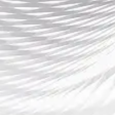
尤其在关键判罚影响积分排名时，信任危机更加明显。
社交媒体的放大效应，使每一次VAR争议都被反复解读
和传播，裁判判罚细节被无限放大，进一步加剧了球迷
对“公平性缺失”的感知，甚至影响联赛整体口碑。
如果长期无法在规则解释、判罚透明度和沟通机制上取
得改进，VAR争议可能对英超品牌价值和全球吸引力造
成潜在冲击，这也是联赛管理者必须正视的问题。
总结：
总体而言，英超VAR判罚频繁引争议，既体现了现代足
球追求技术理性的一面，也暴露了规则模糊与人为解读
难以避免的现实矛盾。VAR在减少明显误判的同时，并
未彻底解决公平性问题，反而在一致性、节奏和心理层
面带来了新的挑战。