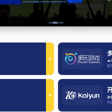
途径整理推荐
nship）是欧洲足球最高水平的赛事之一，吸引了大量球迷关
视频回放来回顾精彩时刻，分析比赛细节，甚至错过比
，如何获取欧洲国家盃完整赛事的视频回放？本文将从
最适合自己的观看方式。通过电视台播放平台、网络视
媒体获取视频等多种途径，本文将为大家提供全面而实