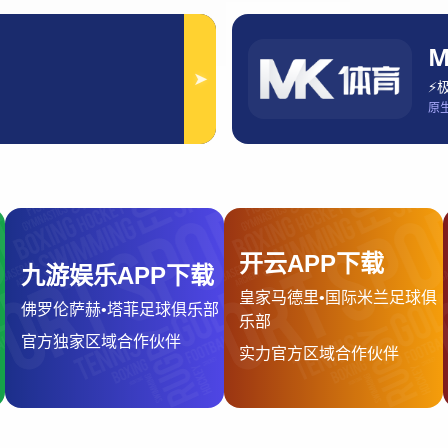
之一。在欧洲国家盃等国际大型赛事期间，各大电视台
回放。对于想要回顾比赛的球迷，电视台的播放平台提
回放日，电视台会集中播放赛事的全程回放和精彩集
D等电视台常常为广大球迷提供赛事回放服务。通过这些平
定时间段错过的比赛，电视台播放平台通常提供完整的
比赛的关键时刻。
提供赛事回放的点播服务。球迷可以通过这些平台随时观
刻回放，便于快速捕捉比赛中的关键进程。
国家盃赛事回放的一个便捷选择。诸如YouTube、腾