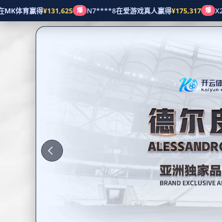
+13594780166
unwritten@sina.com