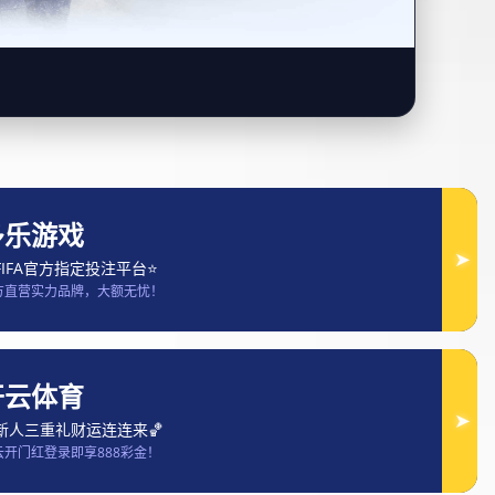
导航
关于中欧体育
五大联赛