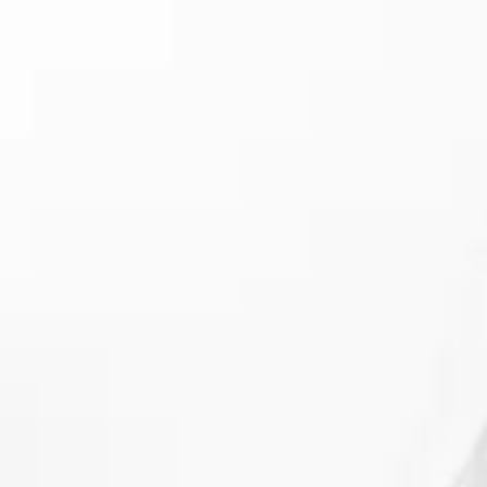
级
引
领
智
能
判
罚
新
时
代
发
展
2026-
07-
16
16:49:19