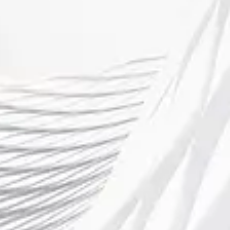
风云体育引领数字体育新生态开
启赛事资讯与互动体验新篇章未
来发展
2026-07-14 09:42:43
金沙官网全新服务指南探索平台
优势与精彩内容体验开启便捷互
动新篇
2026-07-14 07:38:12
足球直播全景呈现精彩赛事即时
观看畅享绿茵激情时刻高清画面
体验
2026-07-14 05:33:13
蓝盾引领智慧安全新征程打造数
字防护体系迈向未来发展新篇章
再起