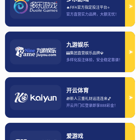
瑞士赛后新闻表现点评与晋级形势全面
解析聚焦瑞士队最新动态分析
2026-07-06 05:15:11
本文围绕entity["sports_team", "Switzerland
national football team", "national football team of
Switzerland"]在最新赛事后的整体表现展开系统分
析，从赛后新闻反馈、技战术执行、晋级形势变化以及
球员状态与潜在问题四个维度进行全面解读。文章首先
梳理球队在关键比赛后的舆论反应与竞技层面的真实表
现，对其攻防效率与比赛节奏控制进行细致点评；其次
深入剖析主帅战术部署与阵型调整对比赛走势的影响；
再次结合小组积分与竞争对手动态，研判瑞士队在晋级
道路上的优势与风险；最后聚焦核心球员状态起伏与阵