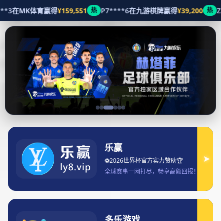
企业文化
首页
企业文化