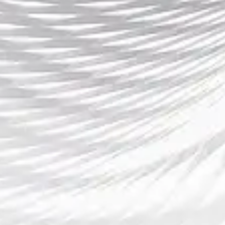
此外，替补阵容深度不足的问题逐渐显现，一旦主力受
伤或状态波动，球队整体战斗力可能受到明显影响。
总结：
综合来看，瑞士队当前处于一个稳定与调整并存的阶
段，球队在整体结构与防守体系方面依旧具备较强竞争
力，但进攻效率与战术变化能力仍是制约其进一步突破
的重要因素。赛后舆论虽存在一定质疑，但整体仍以理
性分析为主，认为球队具备继续前进的基础条件。
展望未来晋级形势，瑞士队必须在接下来的比赛中提升
细节执行力与临场应变能力，同时优化人员轮换与进攻
多样性。如果能够解决当前暴露出的效率问题与阵容隐
患，球队仍有望在竞争激烈的小组中占据主动，完成既