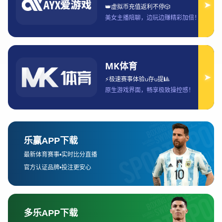
容隐患，评估球队未来调整方向。整体来看，瑞士队正
处于稳定与压力并存的关键阶段，接下来的每一步都将
直接影响其最终走向。
一、赛后舆论表现
瑞士队在本轮比赛结束后迅速成为媒体关注焦点，赛后
新闻普遍将其评价为“稳中带忧”的表现。球队在控球与
组织方面依旧保持欧洲二线强队水准，但在关键区域的
处理显得不够果断，导致得势不得分的情况频繁出现。
从赛后技术统计来看，瑞士队在射门次数与控球率上并
不落下风，但转化效率偏低成为舆论批评的核心。多家
媒体指出球队在最后一传环节缺乏创造力，使得进攻体
系显得略为单调。
球迷与评论员的讨论焦点还集中在主教练的临场调整