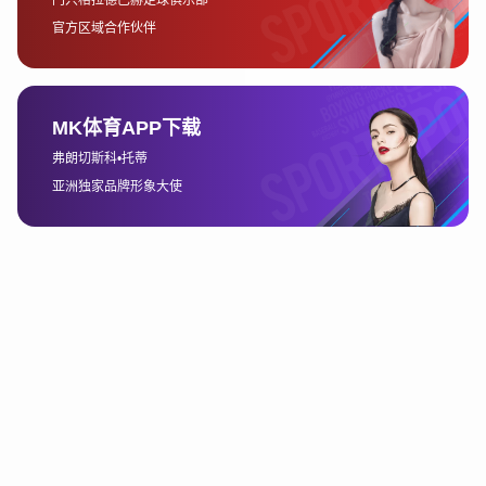
教练组在本场尝试进行阵型微调，通过前腰回撤增强中
场衔接，但实际效果有限，进攻端仍未形成持续压制
力，战术执行存在断层现象。
综合来看，瑞士队的战术框架虽成熟，但在细节变化与
临场应变方面仍有提升空间，尤其是在面对不同风格对
手时缺乏多样化解决方案。
三、晋级形势研判
从小组形势来看，瑞士队目前仍处于晋级竞争的有利位
置，但积分差距并不稳固，一场比赛的结果就可能改变
排名格局，形势较为紧张。
竞争对手在近期比赛中表现出较强上升势头，使得瑞士
队原本的优势被逐渐压缩，尤其在直接对话之外的比赛
中更容易出现变量。