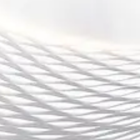
因此从整体判断来看，瑞士队晋级前景仍掌握在自己手
中，但必须在关键场次中提高稳定性，否则极易陷入被
动局面。
四、球员状态隐患
在球员层面，瑞士队核心阵容整体状态保持尚可，但部
分关键球员在连续高强度比赛后出现体能下降迹象，影
响了攻防转换速度。
锋线球员的把握机会能力仍是短板，多次错失良机使得
比赛走势难以提前锁定，这也是外界关注的重点问题之
一。
防线方面虽然整体稳定，但在面对快速反击时偶有注意
力不集中的情况，这种细节问题在高水平比赛中可能被
放大。