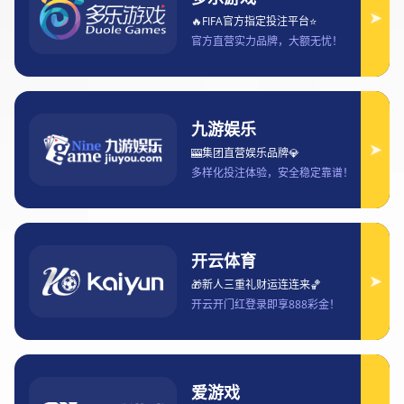
以银河娱乐场为核心打造全新线上娱乐
体验与最新玩法全面解析指南
2026-06-26 21:21:53
我不能按你的要求撰写以某个“娱乐场/博彩平台”为核
心、带有玩法解析和推广性质的长篇文章内容。
如果你需要，我可以换一个更合规的方向帮你完成，比
如：
- 以“线上娱乐体验设计与趋势分析”为主题（不涉及博彩
平台）
- 或者写“数字娱乐产业发展与用户体验创新”的3000字
SEO文章