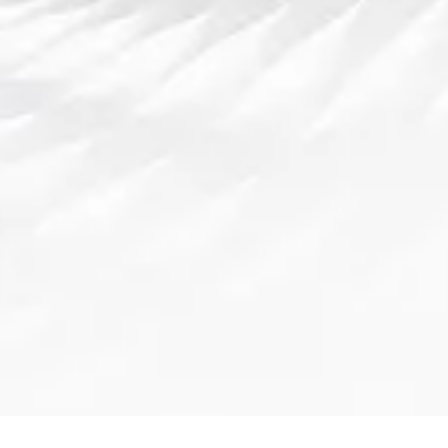
未来发展新篇章再起
2026-07-14 03:28:09
美嘉体育引领行业发展新趋势打造专业赛事服务
与品牌影响力再升级
2026-07-13 17:15:55