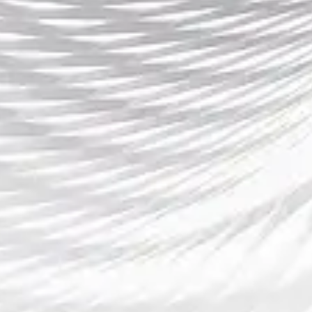
16
16:4
风云体育引领数字体育新生态开启赛事资讯与互
动体验新篇章未来发展
2026-07-14 09:42:43
金沙官网全新服务指南探索平台优势与精彩内容
体验开启便捷互动新篇
2026-07-14 07:38:12
足球直播全景呈现精彩赛事即时观看畅享绿茵激
情时刻高清画面体验
2026-07-14 05:33:13
蓝盾引领智慧安全新征程打造数字防护体系迈向
未来发展新篇章再起
2026-07-14 03:28:09
蓝盾引领智慧安全新征程打造数字防护体系迈向