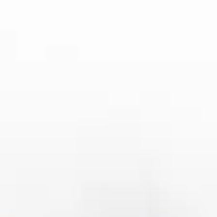
清精彩瞬间与专业解说
2026-07-20 18:56:35
欧洲红魔比利时足球队崛起之路与黄金一代辉煌
征程回顾传奇篇章录
2026-07-19 20:02:40
二
〇
二
六
年
世
界
杯
视
频
助
理