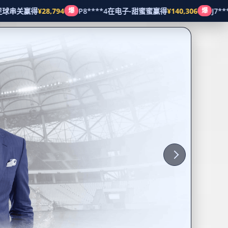
服务
联系中欧体育官网
立即联系