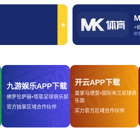
先提出以用户为中心的数字化体育生态体系构建思路，
务的全场景覆盖。这种生态化布局不仅打破了传统体育
与更加便捷与多元。
数据档案，实现用户行为的持续沉淀与价值转化。用户
化服务提供支撑，从而形成“参与—记录—反馈—优化”
。海德体育通过连接赛事组织、健身机构、校园体育及
体育服务从单一消费转向长期运营生态。
能与物联网技术，构建起智能化体育服务底座。运动设