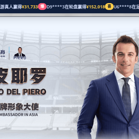
关于中欧体育
五大联赛
企业文化
公司
企业文化
首页
企业文化