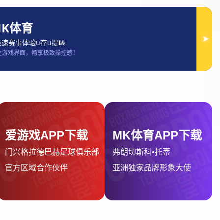
企业文化
公司服务
联系中欧体育官网
热门新闻
足球鞋刺客系列推荐指南精选热
门款式助你找到最佳速度战靴选
择
2026-07-23 18:57:17
足球抽签仪式内幕揭秘背后的规
则操控与不为人知的神秘故事全