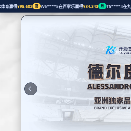
+13594780166
unwritten@sina.com