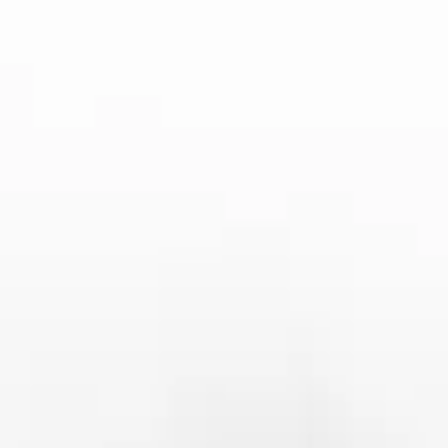
了体育消费场景的扩展，使体育服务从单一产品销售转
设与公共体育服务升级，将数字化能力延伸至公共领
体育","体育品牌升级与全民运动数字化生态"]为核心的数字体
中的转型方向。通过生态化布局与技术驱动相结合，平
同时也为全民健身提供了更高质量的参与方式与服务体
海德体育有望进一步拓展数字体育边界，推动体育服务
国体育产业高质量发展注入持续动力。