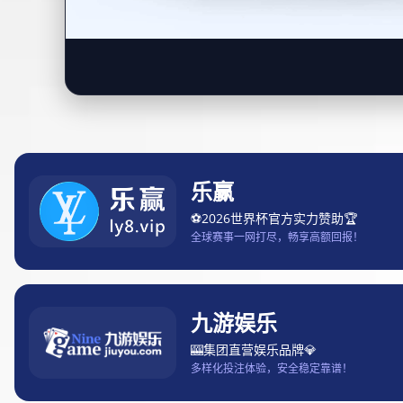
以海德体育为核心打造全民运动数
2026-06-25 07:53:35
本文围绕entity["company","海德体育
在全民运动数字化转型背景下的品牌升级路径与
育服务正从传统线下单一场景向线上线下协同、
通过平台化布局、数据驱动、内容运营与产业协
式。本文将从生态构建、技术支撑、用户运营与
进行总结与展望，为全民运动数字化升级提供参