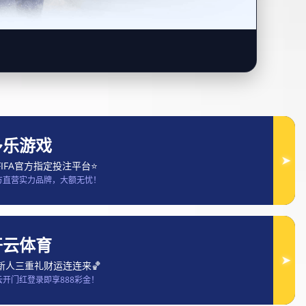
导航
关于中欧体育
五大联赛