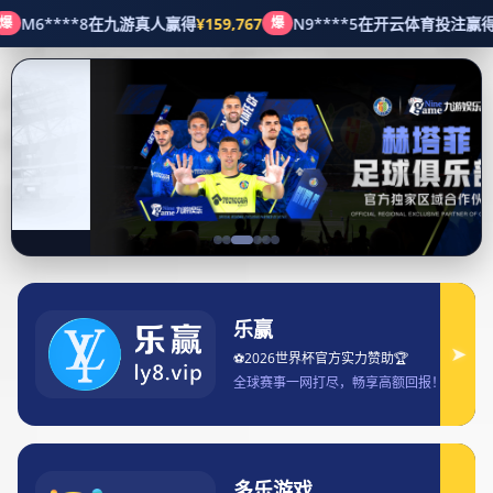
企业文化
首页
企业文化