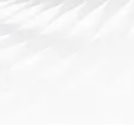
平台逐渐形成了较为完整的线上娱乐生态体系。然而在
快速发展的同时，也需要持续强化合规性建设与安全管
理能力，以确保长期稳定发展，并在行业竞争中保持可
持续优势。
导航
关于中欧体育
五大联赛
企业文化