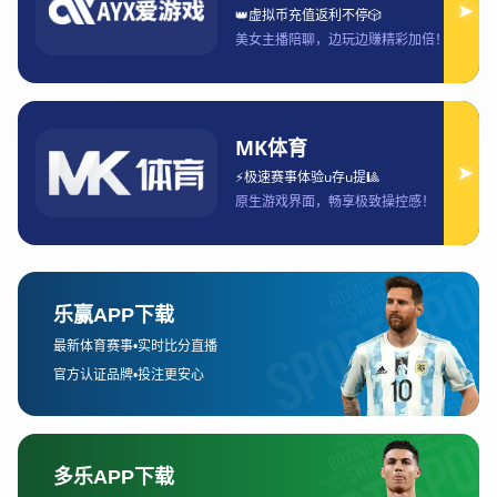
1、资讯聚合创新
NG体育在体育资讯领域的核心优势之一，在于其强大的
内容聚合与分发能力。平台通过整合全球范围内的赛事
信息、球队动态以及行业新闻，实现了多维度资讯的实
时更新，使用户能够在一个入口中获取全面且高效的信
息服务。
相较于传统体育媒体单一的报道模式，NG体育更注重信
息结构化与标签化处理，通过智能算法对资讯进行分类
与推荐，从而显著提升用户的阅读效率与内容匹配度，
让信息获取更加精准。
此外，平台在资讯呈现方式上不断创新，不仅提供文字
报道，还融合短视频、图解数据与实时快讯等多种形
式，使体育资讯不再局限于静态阅读，而是转变为多媒