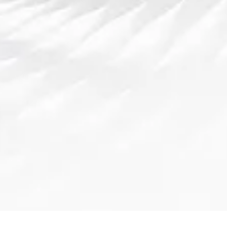
联系中欧体育官网
热门新闻
足球鞋刺客系列推荐指南精选热门款式助你找到
最佳速度战靴选择
2026-07-23 18:57:17
足球抽签仪式内幕揭秘背后的规则操控与不为人
知的神秘故事全面透析
2026-07-22 20:33:05
贝林厄姆腹股沟伤势复出在即皇马中场核心迎来
关键回归时刻备战新赛季
2026-07-21 18:57:30
腾讯体育视频直播全新体验带你畅享热门赛事高