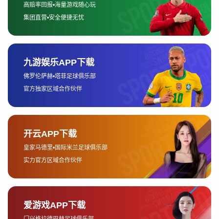
体融合的沉浸式体验。
2、互动赛事体验
在互动体验方面，NG体育致力于打造高度参与感的赛事
观看模式，通过实时互动功能让用户不再只是旁观者，
而是赛事生态中的参与者。评论互动、实时投票与预测
玩法极大增强了用户的参与热情。
平台还引入了虚拟观赛社区概念，用户可以在赛事进行
过程中与其他观众进行即时交流，形成围绕比赛的社交
场域，使体育赛事具备更强的社交属性与情绪共鸣。
同时，NG体育不断优化直播技术，通过低延迟传输与多
视角切换功能，让用户能够自由选择观看角度，提升观
赛自由度与沉浸感，从而重构传统体育观看体验。