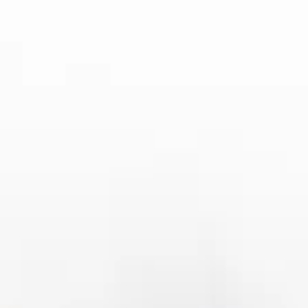
数字生态体系，将内容、社交、娱乐与技术深度结合，
打造全场景体育娱乐平台。
在技术层面，平台不断探索人工智能与虚拟现实技术的
应用，例如虚拟观赛空间与智能解说系统，以提升用户
的沉浸体验与个性化服务能力。
同时，NG体育也在布局全球化发展路径，通过引入多语
言内容与国际赛事资源，逐步构建跨区域体育信息网
络，使平台具备更强的国际竞争力与影响力。