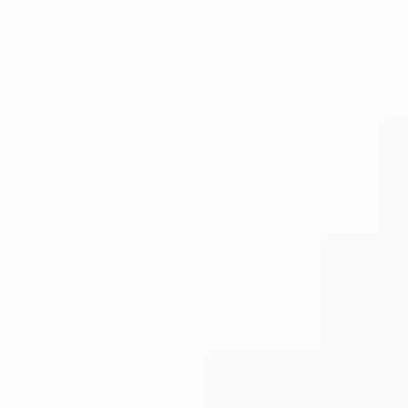
〇
二
六
年
世
界
杯
视
频
助
理
裁
判
技
术
升