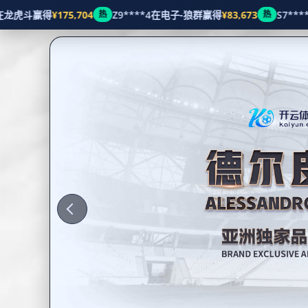
+13594780166
unwritten@sina.com