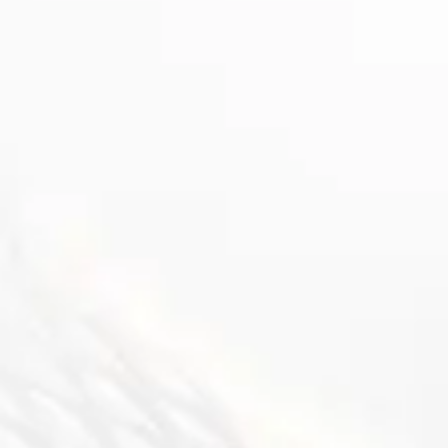
在数字化与新媒体应用方面，第一体育率先采用
浸式体验。通过多屏互动和实时数据分析，赛事
式。
社交媒体平台的整合，使第一体育能够将赛事资
投票、直播解说等方式增强用户黏性，提升品牌
轻受众。
此外，大数据和人工智能的应用也为第一体育提
析观众兴趣和体育趋势，为体育产业决策提供科
4、未来趋势前瞻分析
第一体育不仅关注当前的体育动态，更致力于预
展，赛事形式、观赛体验及产业布局将发生深刻
未来，融合虚拟现实、增强现实技术的观赛体验
步拓宽体育产业的边界。第一体育在报道中积极