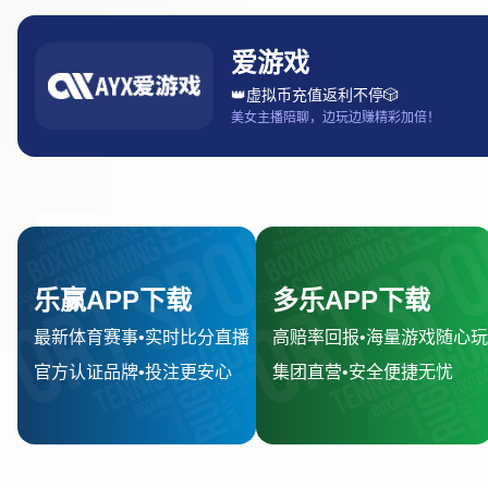
随着全球体育产业的快速发展，第
方式，引领着全新的赛事潮流。在
育不仅关注比赛结果，更深入剖析
义。本文将从赛事创新、热门体育
发展趋势四个方面，系统解读第一
育动态进行全景式的解析。同时，
和潜在机遇，为读者提供全面而前
1、赛事创新引领潮流
第一体育在赛事创新方面一直走在行业前沿，通
观赏性强。无论是短时高强度的快节奏比赛，还
并进行深度报道。