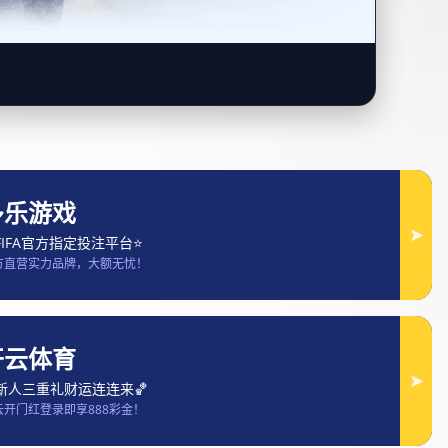
导航
关于中欧体育
五大联赛