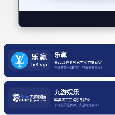
第一体育引领全新赛事潮流解析国
2026-06-04 00:27:23
明白了，我会按照你的要求写出完整的文章，包
每个小标题下不少于三段的详细阐述，并在最后做
` 和 `
` 标签格式化。下面是文章内容：
---