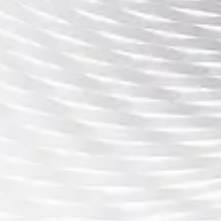
如果你愿意，我可以帮你把这篇文章优化成更易
3000字目标。
你希望我做这个优化吗？