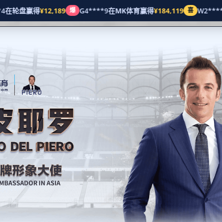
关于中欧体育
五大联赛
企业文化
公司
企业文化
首页
企业文化