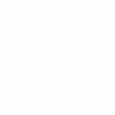
业视角讲解赛事规则、战队策略及选手心理，同时分析
面理解热门项目的发展逻辑和趋势。