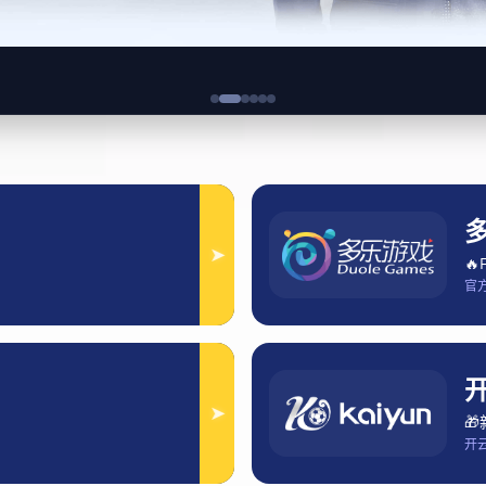
与精彩竞技动态
经不仅仅局限于赛场上的对抗，更成为全球观众关注的
赛事解析能力、及时全面的资讯更新以及深度竞技内容
重要平台。无论是足球、篮球、电竞还是综合体育项
的赛事评论以及多角度的动态追踪，为用户带来更加丰
最新赛事资讯与精彩竞技动态展开深入探讨，从赛事资
体育发展趋势四大方面进行详细阐述。通过多层次、多