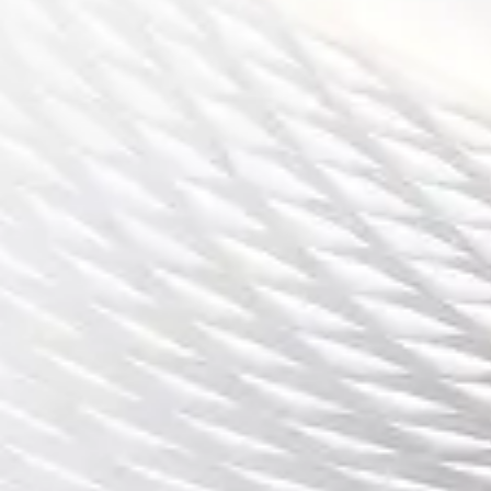
事，还能够通过互动玩法表达自己对于比赛结果
高了用户黏性，也让体育内容传播更加生动有趣
四、体育产业未来趋势
在数字科技快速发展的背景下，体育产业正迎来
级，积极探索未来体育发展的新模式。特别是在
现出了较强的发展潜力。
未来，人工智能技术将在赛事分析与内容推荐中
量比赛数据进行智能处理，从而实现更加精准的
率，也能够帮助用户快速获取自己感兴趣的赛事
虚拟现实与增强现实技术的发展，也为体育观赛
现沉浸式观赛，从多个视角观看比赛过程。华体
体验，并推动数字体育进入全新的发展阶段。
与此同时，全球体育产业的商业化程度也在不断