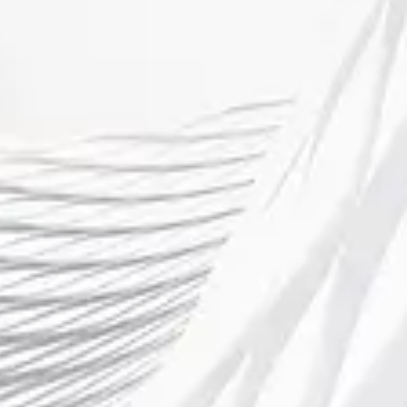
风云体育引领数字体育新生态开
启赛事资讯与互动体验新篇章未
来发展
2026-07-14 09:42:43
金沙官网全新服务指南探索平台
优势与精彩内容体验开启便捷互
动新篇
2026-07-14 07:38:12
足球直播全景呈现精彩赛事即时
观看畅享绿茵激情时刻高清画面
体验
2026-07-14 05:33:13
蓝盾引领智慧安全新征程打造数
字防护体系迈向未来发展新篇章
再起