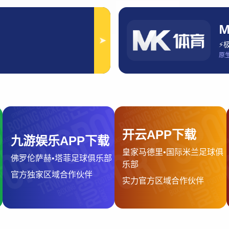
体育产业中构建专业、高效、互动性强的体育资讯生
合。
资讯的获取需求也呈现出快速增长的趋势。华体会体育
提供最新赛事新闻，无论是国际足球联赛、NBA篮球赛
实时更新。这种高效率的信息传播方式，不仅满足了体
平台的依赖度。
洲五大联赛、世界杯预选赛以及洲际赛事进行深入追
阵容、球员伤病情况以及赛前预测分析。这种多维度的
背景，从而增强观赛过程中的参与感与期待感。
论是NBA常规赛、季后赛，还是国际篮球赛事，平台都
度进行分析。通过专业的数据整理与动态报道，用户不
的竞技逻辑。