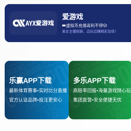
角度的分析，全面展现华体会体育如何在新时代
态，并进一步推动体育文化与数字科技的深度融
一、赛事资讯覆盖全面
随着全球体育赛事数量不断增加，观众对于赛事
依托强大的信息整合能力，能够第一时间为用户
事，还是电竞比赛与综合体育项目，都能够实现
育迷对于时效性的要求，也进一步提升了用户对
在足球赛事领域，华体会体育通过专业团队对欧
踪。平台不仅发布比赛结果，还会同步更新球队
信息展示方式，让用户能够更加全面地了解比赛
篮球赛事同样是华体会体育重点关注的领域。无
会从战术打法、球员表现以及球队战略等多个角
仅能够掌握比赛进程，还能够深入理解比赛背后