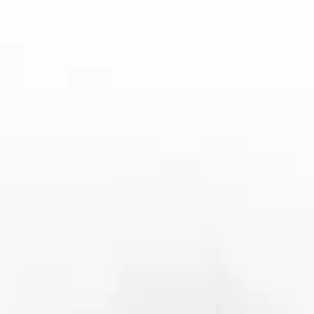
视对战术策略的深入剖析。通过对比赛录像和实时数据的
、进攻套路及防守模式变化。这种研究方式不仅服务专
思路。
球员跑位和控球策略等关键因素。例如，在关键比赛中对
点以及潜在弱点。通过这种深度剖析，读者能够更好地
。
转、关键球选择及球员协作模式。AS体育通过数据可视
。这种解读方式不仅增加了比赛的观赏性，也帮助专业
注体育产业链的市场和社交影响。明星运动员的商业价