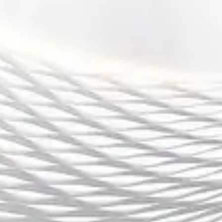
平台分析的重要维度。通过数据挖掘和舆情监测，AS体
动员与品牌合作的曝光度、社交媒体互动量以及粉丝群体
助读者理解运动员在赛场外的多维度价值。同时，平台
球体育文化的传播路径和受众偏好。
过对球迷讨论、热点话题和互动行为的统计，平台能够预
者提供前瞻性信息。这种结合赛事数据和社会动态的分
的视角和影响力。
观察、明星运动员数据的深度解析、战术策略的专业研究
方位、多层次的体育报道体系。平台不仅为读者提供比
规律与趋势，使体育报道更加科学化和系统化。