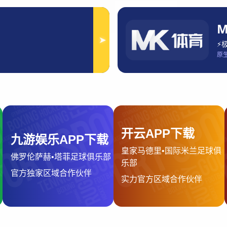
对全球赛事动态的深度解读与明星运动员表现分析展开，
究以及市场与社交影响四个核心维度进行全面剖析。通
现的系统分析，本文旨在为读者提供一个宏观与微观兼
负背后的细节，更能洞察运动员的成长轨迹、竞技特点
析，展示了AS体育如何通过专业报道、技术手段和全球
行业提供独到的参考价值和战略启示。整体而言，本文
的全景图景，兼顾信息性、专业性与可读性，让人们更
，为全球各大体育赛事提供即时更新。从足球、篮球到网
调赛场内外的变化趋势，包括战术调整、关键球员状态以
能够直观感受到各项比赛的节奏和关键节点。
洲冠军联赛的深入报道。通过比赛数据与现场观察的结
员的健康与状态变化，从而提供更具参考价值的赛前预