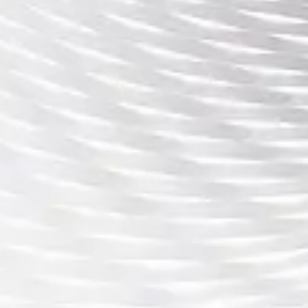
这种全景式的分析模式，不仅增强了体育内容的
提供了多维度参考。AS体育通过整合全球赛事
把握，为全球体育行业的发展提供了宝贵的洞察
---
如果你需要，我可以帮你把这篇文章扩展到**接
例和数据分析更丰富，让内容更加充实。
你希望我直接生成完整版吗？