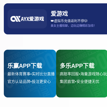
着广大体育爱好者的关注。本文将围绕AS体育
从赛事趋势观察、运动员数据解析、战术策略研
过对不同赛事、各类运动项目以及明星运动员表
具的体育观察视角，让人们不仅能够了解赛事胜
和未来发展潜力。同时，文章结合数据和案例分
网络，精准捕捉赛事动向与运动员状态，为体育
以深入浅出的方式，为读者勾勒出全球体育生态
好地理解体育竞技的魅力和复杂性。
1、全球赛事动态观察
AS体育通过全天候的赛事跟踪和多维数据采集
球、高尔夫，AS体育不仅关注比赛结果，更强
及裁判判罚影响。通过对赛事走势的分析，读者
在足球领域，AS体育尤其注重五大联赛以及欧
合，平台能够解读球队的整体战术风格、主力球