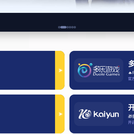
明星运动员表现分析
读全球赛事动态与明星运动员表现分析”写一篇完整的文
，每个小标题下三段以上的阐述，以及最后的总结归
晰。下面是文章示例：
台，以其精准、深入的赛事报道和运动员分析，长期吸引