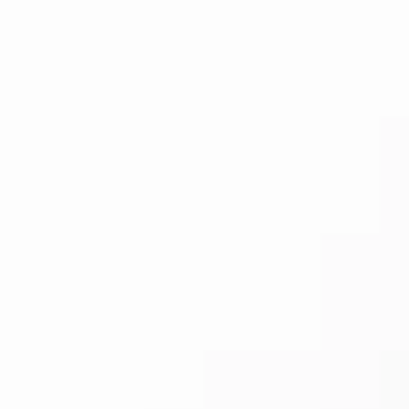
〇
二
六
年
世
界
杯
视
频
助
理
裁
判
技
术
升