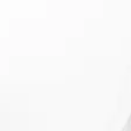
级
引
领
智
能
判
罚
新
时
代
发
展
2026-
07-
16
16:49:19