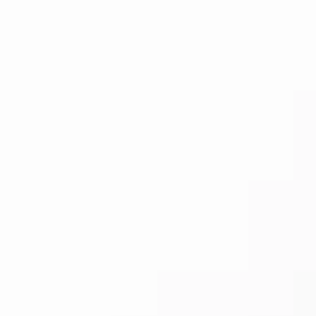
〇
二
六
年
世
界
杯
视
频
助
理
裁
判
技
术
升