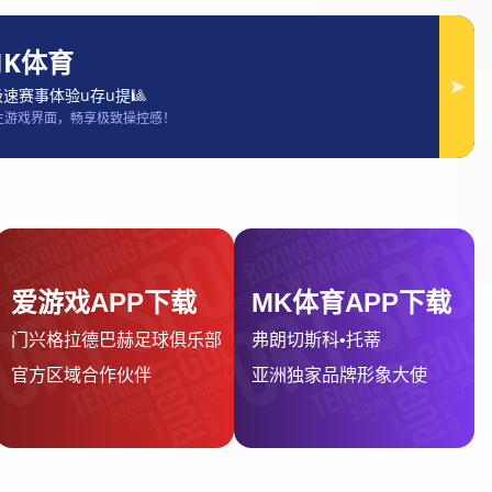
企业文化
公司服务
联系中欧体育官网
热门新闻
足球鞋刺客系列推荐指南精选热
门款式助你找到最佳速度战靴选
择
2026-07-23 18:57:17
足球抽签仪式内幕揭秘背后的规
则操控与不为人知的神秘故事全