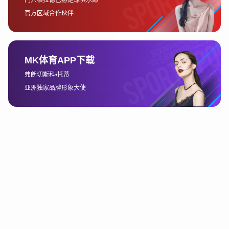
二、沉浸体验全面提升
用户体验始终是数字娱乐平台发展的核心。环亚体育通
过多维度优化交互设计，使用户在平台中的每一步操作
都更加便捷直观。界面设计简洁清晰，功能布局合理，
大大降低了用户的学习成本。
在内容呈现方面，平台融合了高清视频直播与实时数据
分析，使用户能够在观看赛事的同时获取更多专业信
息。这种“观看+互动”的模式，显著增强了用户的参与感
与沉浸感。
同时，环亚体育还引入社交互动功能，用户可以在平台
内进行交流讨论，分享观点与预测结果。这种社交属性
的增强，使平台不仅是一个观看工具，更成为一个体育
爱好者的交流社区。