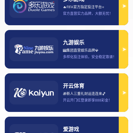
环亚体育引领数字娱乐新时代打造全球
互动体育平台新格局
2026-05-14 15:24:43
在数字技术飞速发展的背景下，体育产业正经历前所未
有的变革，线上娱乐与传统体育的融合不断深化。环亚
体育作为行业中的创新代表，顺应时代趋势，以技术驱
动为核心，构建起覆盖全球的互动体育平台生态。本文
将围绕“环亚体育引领数字娱乐新时代打造全球互动体育
平台新格局”这一主题，从平台技术创新、用户体验升
级、全球化战略布局以及行业生态重构四大方面进行系
统阐述。通过深入分析其发展路径与实践成果，可以看
到环亚体育不仅推动了体育娱乐形式的革新，也为全球
用户提供了更加多元、便捷和沉浸式的互动体验，逐步