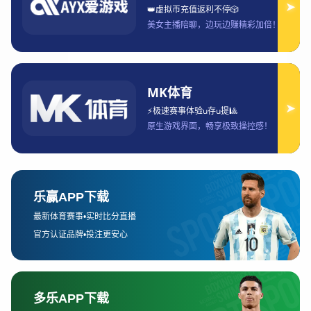
塑造出一个以数据为纽带、以用户为核心、以技术为支
撑的全新数字体育娱乐格局。
一、技术驱动平台升级
在数字娱乐时代，技术已成为平台竞争的核心要素。环
亚体育通过不断加大对人工智能、大数据及云计算等前
沿技术的投入，实现了平台整体架构的全面升级。这种
技术驱动不仅提升了系统的稳定性与响应速度，也为用
户提供了更加流畅的使用体验。