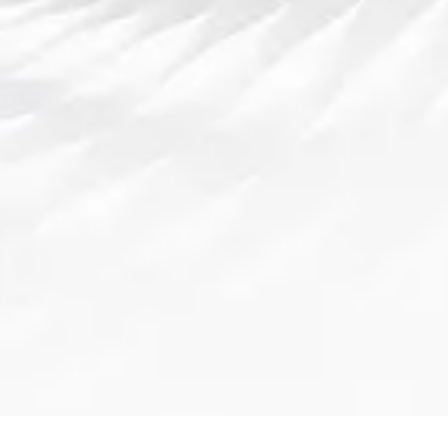
综上所述，亚云体育通过平台服务功能创新、智能化健
身体验、赛事管理优化以及社区互动生态四个方面，全
面提升了全民健身和赛事体验水平。平台不仅满足了不
同层次用户的需求，还通过技术手段优化了运动和赛事
流程，实现了高效、便捷和个性化的服务。
未来，随着技术的不断进步和体育产业的发展，亚云体
育有望进一步丰富功能、拓展服务边界，推动全民健身
深入人心，提升赛事体验的质量与乐趣。通过持续创新
和生态建设，亚云体育正在引领全民健身与体育赛事体
验的新趋势，为健康生活方式和体育文化的普及注入新
的动力。
---
我可以进一步帮你**把全文扩展到完整的3000字**版