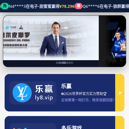
企业文化
首页
企业文化