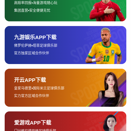
在赛事报名和管理方面，亚云体育通过智能化系统简化
了传统复杂的流程。用户可以快速查询赛事信息、报名
参赛，并获得个性化的赛前训练建议。对于赛事组织者
而言，平台提供数据分析、报名管理和成绩统计等一站
式服务，大大提高了赛事管理效率。
中欧体育官网