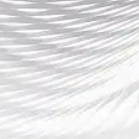
供新的方向与动力。
导航
关于中欧体育
五大联赛
企业文化
公司服务
联系中欧体育官网