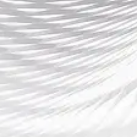
O2O（线上到线下）的营销模式，实现了销售渠道的互
补。消费者可以在网上下单，选择就近的门店取货，或
是在门店试穿、体验后再进行线上购买，这种便捷的购
物方式提升了用户的购物体验，也推动了品牌的快速发
展。
4、品牌宣传与社会责任的深度结合
三昇体育作为一家有社会责任感的企业，始终将品牌宣
传与社会责任结合起来，积极承担起推动社会健康的责
任。首先，三昇体育通过举办各种公益活动和运动项
目，推动全民健身的普及。例如，三昇体育组织了多场
“全民健身日”系列活动，吸引了数以万计的参与者，这
不仅提升了品牌的社会影响力，也真正实现了“健身全
民”的目标。
其次，三昇体育注重环境保护和可持续发展。品牌的生