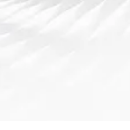
产过程中，三昇体育坚持使用环保材料，推行绿色生
产，并在产品包装和物流环节中尽量减少碳足迹。这种
环保责任的承担不仅符合当前绿色发展的趋势，也使得
三昇体育赢得了消费者的认可与好感。
最后，三昇体育还关注社会弱势群体的体育需求，定期
向贫困地区捐赠运动装备，支持他们参与体育锻炼。通
过这些社会责任行动，三昇体育不仅提升了品牌形象，
也树立了企业的社会责任感，进一步增强了品牌的公信
力与用户的忠诚度。
总结：
总体而言，三昇体育通过创新产品、文化建设、市场布
局及品牌宣传等多维度的战略布局，成功引领了全民健
身的新时代运动潮流。无论是通过科技创新提升运动装