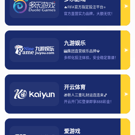
三昇体育引领全民健身新时代运动潮流
发展战略
2026-03-13 16:15:13
文章摘要：
三昇体育作为领先的运动品牌，凭借其在全民健身领域
的深厚积淀，已经成为引领新时代运动潮流的重要力
量。随着全民健身政策的不断推进，三昇体育积极响应
国家号召，通过技术创新、文化传承、场景打造、品牌
推广等多方面举措，为推动全民健身事业的发展注入了
强大的动力。本文将从四个方面详细探讨三昇体育如何
引领全民健身新时代运动潮流发展战略：一是通过创新
产品和技术提升运动体验；二是文化与精神层面的全面