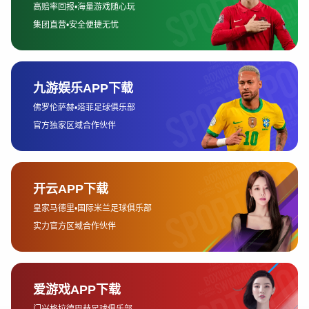
装备。例如，针对跑步、健身、游泳等运动类型，三昇
体育推出了多种系列的定制化产品，以满足不同用户的
个性化需求。通过对细节的精致打磨，三昇体育的产品
不仅提升了运动体验，也增强了品牌的市场竞争力。
此外，三昇体育通过与科技公司合作，持续进行技术创
新，不断推动运动装备的智能化发展。未来，三昇体育
将继续加大研发力度，打造更多与用户需求匹配的创新
产品，进一步提升运动爱好者的运动体验和参与度。
2、文化与精神层面的全面提升
作为一个具有社会责任感的体育品牌，三昇体育不仅仅
注重产品的研发和市场布局，更加重视体育文化和精神
层面的建设。首先，三昇体育倡导健康、积极、向上的
生活方式，主张通过运动改变生活，提升社会整体健康