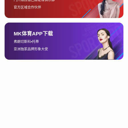
水平。通过举办各种大型体育赛事、运动公益活动，三
昇体育将这种健康理念深入人心，成为了全民健身的文
化代表。
其次，三昇体育通过合作与支持体育明星和运动团队，
进一步增强了品牌与运动精神的联系。在品牌宣传中，
三昇体育不仅仅强调产品的功能和品质，还通过运动员
的故事和精神传递一种坚持、努力、超越自我的体育精
神。这种精神层面的共鸣，使得消费者在购买三昇体育
产品的同时，也能感受到更深层次的价值。
最后，三昇体育还致力于推动传统体育文化的传承与创
新。通过与各大高校、运动协会的合作，三昇体育积极
推动民族体育项目的发展，为促进体育文化多元化作出
了积极贡献。三昇体育认为，体育不仅仅是竞技，更是
文化的传承与创新，只有在文化的支持下，运动才能真