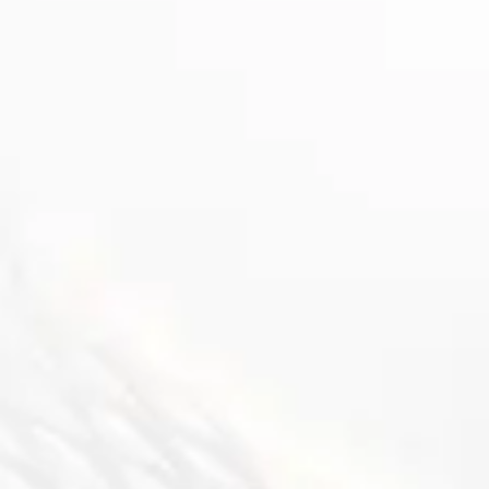
在西甲的主场观赛，不妨品尝一下当地的特色美
（Paella）；而在马德里，传统的西班牙小吃“
伦西亚，记得尝尝当地的“瓦伦西亚海鲜炖饭”，
此外，西甲比赛期间的观赛氛围也会随季节变化
球队的球衣前往球场，而在温暖的夏季，球迷们
此，无论何时何地观看西甲比赛，提前了解当地
更加舒适愉悦。
总结：
西甲联赛作为全球最具观赏性的足球赛事之一，
看比赛、掌握观赛小贴士，球迷们可以在假期期
情与魅力。无论是通过电视、网络直播还是亲临
对于热爱西甲的球迷来说，假期期间不仅是放松
绝佳机会。通过本文提供的详细攻略，您可以更