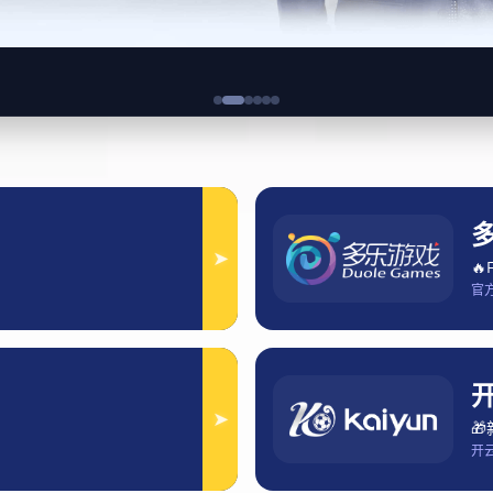
、必看比赛与观赛小贴士
，每年吸引了成千上万的球迷前来观赛，尤其在假期期
活动。本文将围绕“西甲假期观赛全攻略”这一主题，从
为您提供一份详尽的指导，帮助您在假期期间更好地规
论是首次观看西甲的球迷，还是老牌球迷，本文都将为
赛季的激情与魅力。