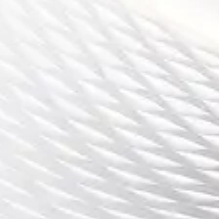
个精彩瞬间。