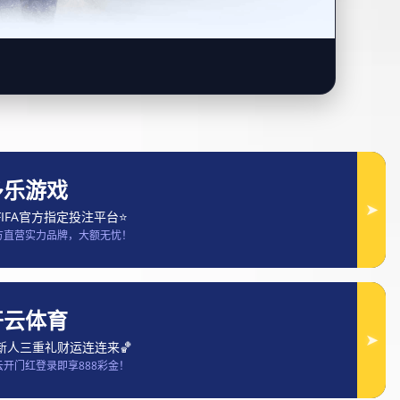
导航
关于中欧体育
五大联赛