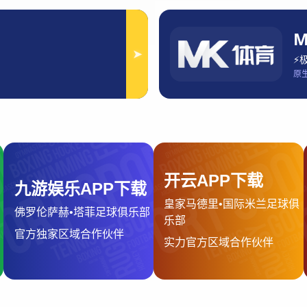
年5月结束。假期期间的赛事安排往往是球迷关注的焦
所以赛事的安排较为灵活。例如，在圣诞节和新年期
引球迷观赛。
：一是周末比赛，二是节假日安排。在圣诞节和新年假
些排名接近的球队之间的对抗，往往会成为焦点战。球
间。
需要在欧洲赛事中征战的球队来说，这段时间通常会安
更多的西甲比赛，关注每一轮比赛的具体安排，并提前
。
焦点，特别是那些传统强队之间的较量。比如巴塞罗那