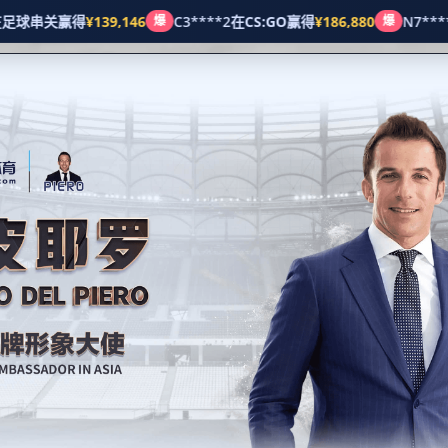
关于中欧体育
五大联赛
企业文化
公司
企业文化
首页
企业文化